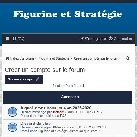
Figurine et Stratégie
FAQ
S’enregistrer
Connexion
R
Index du forum
Figurine et Stratégie
Créer un compte sur le forum
e
Créer un compte sur le forum
c
Nouveau sujet
h
1 sujet • Page
1
sur
1
e
r
Annonces
c
A quoi avons nous joué en 2025-2026
h
Dernier message par
Benoit
«
sam. 11 juil. 2026 11:16
Posté dans
Les guides de F&S
e
Discord du club
r
Dernier message par
Philémon
«
sam. 11 oct. 2025 23:48
Posté dans
Figurine et stratégie, qu'est ce que c'est ?