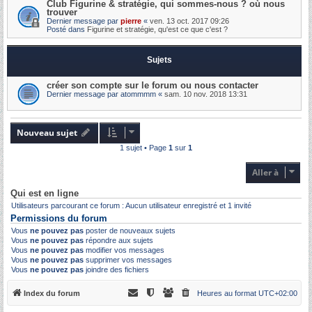
Club Figurine & stratégie, qui sommes-nous ? où nous
trouver
Dernier message par
pierre
«
ven. 13 oct. 2017 09:26
Posté dans
Figurine et stratégie, qu'est ce que c'est ?
Sujets
créer son compte sur le forum ou nous contacter
Dernier message par
atommmm
«
sam. 10 nov. 2018 13:31
Nouveau sujet
1 sujet • Page
1
sur
1
Aller à
Qui est en ligne
Utilisateurs parcourant ce forum : Aucun utilisateur enregistré et 1 invité
Permissions du forum
Vous
ne pouvez pas
poster de nouveaux sujets
Vous
ne pouvez pas
répondre aux sujets
Vous
ne pouvez pas
modifier vos messages
Vous
ne pouvez pas
supprimer vos messages
Vous
ne pouvez pas
joindre des fichiers
Index du forum
Heures au format
UTC+02:00