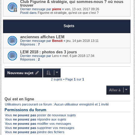
Club Figurine & stratégie, qui sommes-nous ? où nous
trouver
Dernier message par
pierre
«
ven. 13 oct. 2017 09:26
Posté dans
Figurine et stratégie, qu'est ce que c'est ?
Sujets
anciennes affiches LEM
Dernier message par
Benoit
«
jeu. 14 juin 2018 13:11
Réponses :
7
LEM 2018 : photos des 3 jours
Dernier message par
Lero
«
mer. 6 juin 2018 17:34
Réponses :
2
Nouveau sujet
2 sujets • Page
1
sur
1
Aller à
Qui est en ligne
Utilisateurs parcourant ce forum : Aucun utilisateur enregistré et 1 invité
Permissions du forum
Vous
ne pouvez pas
poster de nouveaux sujets
Vous
ne pouvez pas
répondre aux sujets
Vous
ne pouvez pas
modifier vos messages
Vous
ne pouvez pas
supprimer vos messages
Vous
ne pouvez pas
joindre des fichiers