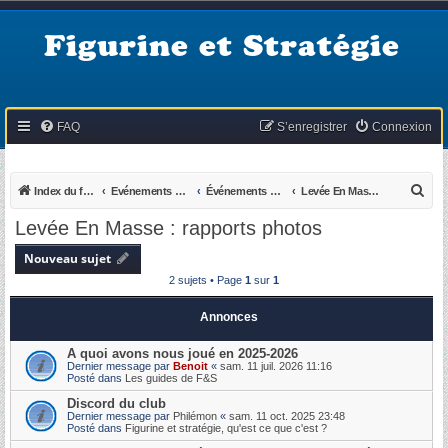
Figurine et Stratégie
FAQ
S’enregistrer
Connexion
R
Index du forum
Evénements du KB
Événements passés
Levée En Masse : rapports photos
e
Levée En Masse : rapports photos
c
Nouveau sujet
h
2 sujets • Page
1
sur
1
e
r
Annonces
c
A quoi avons nous joué en 2025-2026
h
Dernier message par
Benoit
«
sam. 11 juil. 2026 11:16
Posté dans
Les guides de F&S
e
Discord du club
r
Dernier message par
Philémon
«
sam. 11 oct. 2025 23:48
Posté dans
Figurine et stratégie, qu'est ce que c'est ?