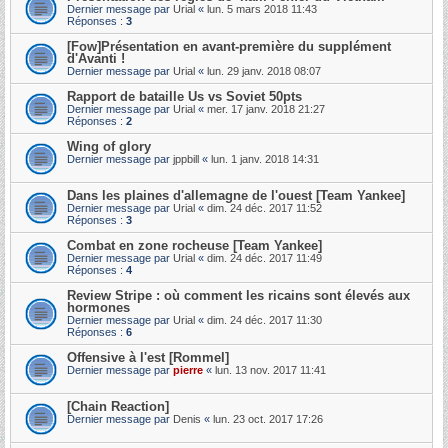
Dernier message par
Urial
«
lun. 5 mars 2018 11:43
Réponses :
3
[Fow]Présentation en avant-première du supplément
d'Avanti !
Dernier message par
Urial
«
lun. 29 janv. 2018 08:07
Rapport de bataille Us vs Soviet 50pts
Dernier message par
Urial
«
mer. 17 janv. 2018 21:27
Réponses :
2
Wing of glory
Dernier message par
jppbill
«
lun. 1 janv. 2018 14:31
Dans les plaines d'allemagne de l'ouest [Team Yankee]
Dernier message par
Urial
«
dim. 24 déc. 2017 11:52
Réponses :
3
Combat en zone rocheuse [Team Yankee]
Dernier message par
Urial
«
dim. 24 déc. 2017 11:49
Réponses :
4
Review Stripe : où comment les ricains sont élevés aux
hormones
Dernier message par
Urial
«
dim. 24 déc. 2017 11:30
Réponses :
6
Offensive à l'est [Rommel]
Dernier message par
pierre
«
lun. 13 nov. 2017 11:41
[Chain Reaction]
Dernier message par
Denis
«
lun. 23 oct. 2017 17:26