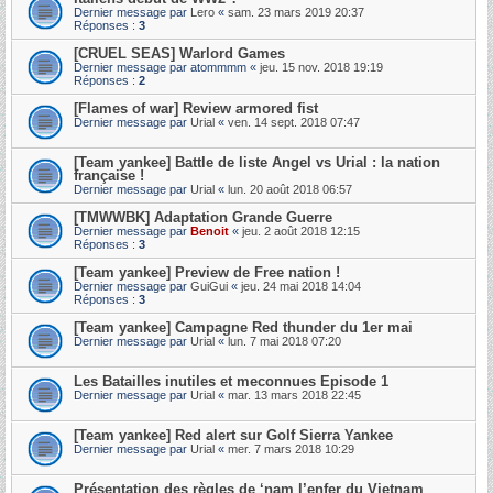
Dernier message par
Lero
«
sam. 23 mars 2019 20:37
Réponses :
3
[CRUEL SEAS] Warlord Games
Dernier message par
atommmm
«
jeu. 15 nov. 2018 19:19
Réponses :
2
[Flames of war] Review armored fist
Dernier message par
Urial
«
ven. 14 sept. 2018 07:47
[Team yankee] Battle de liste Angel vs Urial : la nation
française !
Dernier message par
Urial
«
lun. 20 août 2018 06:57
[TMWWBK] Adaptation Grande Guerre
Dernier message par
Benoit
«
jeu. 2 août 2018 12:15
Réponses :
3
[Team yankee] Preview de Free nation !
Dernier message par
GuiGui
«
jeu. 24 mai 2018 14:04
Réponses :
3
[Team yankee] Campagne Red thunder du 1er mai
Dernier message par
Urial
«
lun. 7 mai 2018 07:20
Les Batailles inutiles et meconnues Episode 1
Dernier message par
Urial
«
mar. 13 mars 2018 22:45
[Team yankee] Red alert sur Golf Sierra Yankee
Dernier message par
Urial
«
mer. 7 mars 2018 10:29
Présentation des règles de ‘nam l’enfer du Vietnam