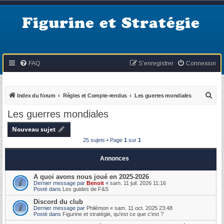
Figurine et Stratégie
FAQ
S’enregistrer
Connexion
R
Index du forum
Règles et Compte-rendus
Les guerres mondiales
e
Les guerres mondiales
c
Nouveau sujet
h
25 sujets • Page
1
sur
1
e
r
Annonces
c
A quoi avons nous joué en 2025-2026
h
Dernier message par
Benoit
«
sam. 11 juil. 2026 11:16
Posté dans
Les guides de F&S
e
Discord du club
r
Dernier message par
Philémon
«
sam. 11 oct. 2025 23:48
Posté dans
Figurine et stratégie, qu'est ce que c'est ?