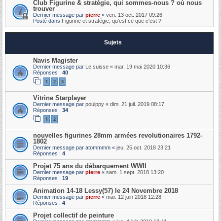
Club Figurine & stratégie, qui sommes-nous ? où nous
trouver
Dernier message par
pierre
«
ven. 13 oct. 2017 09:26
Posté dans
Figurine et stratégie, qu'est ce que c'est ?
Sujets
Navis Magister
Dernier message par
Le suisse
«
mar. 19 mai 2020 10:36
Réponses :
40
1
2
3
Vitrine Starplayer
Dernier message par
poulppy
«
dim. 21 juil. 2019 08:17
Réponses :
34
1
2
nouvelles figurines 28mm armées revolutionaires 1792-
1802
Dernier message par
atommmm
«
jeu. 25 oct. 2018 23:21
Réponses :
4
Projet 75 ans du débarquement WWII
Dernier message par
pierre
«
sam. 1 sept. 2018 13:20
Réponses :
19
Animation 14-18 Lessy(57) le 24 Novembre 2018
Dernier message par
pierre
«
mar. 12 juin 2018 12:28
Réponses :
4
Projet collectif de peinture