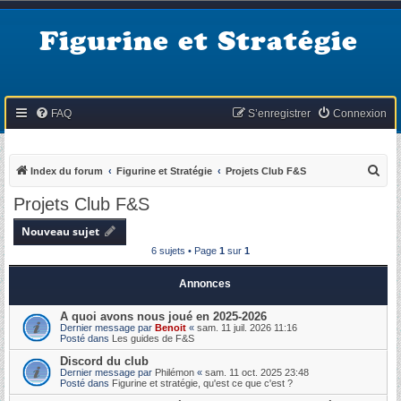
Figurine et Stratégie
FAQ
S’enregistrer
Connexion
R
Index du forum
Figurine et Stratégie
Projets Club F&S
e
Projets Club F&S
c
Nouveau sujet
h
6 sujets • Page
1
sur
1
e
r
Annonces
c
A quoi avons nous joué en 2025-2026
h
Dernier message par
Benoit
«
sam. 11 juil. 2026 11:16
Posté dans
Les guides de F&S
e
Discord du club
r
Dernier message par
Philémon
«
sam. 11 oct. 2025 23:48
Posté dans
Figurine et stratégie, qu'est ce que c'est ?