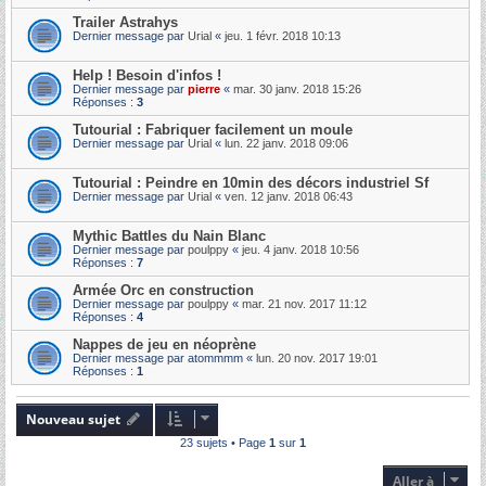
Trailer Astrahys
Dernier message par
Urial
«
jeu. 1 févr. 2018 10:13
Help ! Besoin d'infos !
Dernier message par
pierre
«
mar. 30 janv. 2018 15:26
Réponses :
3
Tutourial : Fabriquer facilement un moule
Dernier message par
Urial
«
lun. 22 janv. 2018 09:06
Tutourial : Peindre en 10min des décors industriel Sf
Dernier message par
Urial
«
ven. 12 janv. 2018 06:43
Mythic Battles du Nain Blanc
Dernier message par
poulppy
«
jeu. 4 janv. 2018 10:56
Réponses :
7
Armée Orc en construction
Dernier message par
poulppy
«
mar. 21 nov. 2017 11:12
Réponses :
4
Nappes de jeu en néoprène
Dernier message par
atommmm
«
lun. 20 nov. 2017 19:01
Réponses :
1
Nouveau sujet
23 sujets • Page
1
sur
1
Aller à