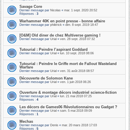
Savage Core
Dernier message par
Nicolas
«
mar. 1 sept. 2020 20:52
Réponses :
3
Warhammer 40K en point presse - bonne affaire
Dernier message par
philerick
«
dim. 8 sept. 2019 18:47
[O&M] Old diner de chez Multiverse gaming !
Dernier message par
Urial
«
ven. 28 sept. 2018 07:32
Tutourial : Peindre l’aspirant Goddard
Dernier message par
Urial
«
lun. 10 sept. 2018 08:06
Tutourial : Peindre le Griffe mort de Fallout Wasteland
Warfare
Dernier message par
Urial
«
ven. 31 août 2018 08:57
Découverte de Solomon Kane
Dernier message par
Urial
«
ven. 1 juin 2018 06:26
Ouverture & montage décors industriel science-fiction
Dernier message par
Urial
«
lun. 21 mai 2018 07:25
Réponses :
4
Les décors de Games06 Révolutionnaires ou Gadget ?
Dernier message par
Urial
«
sam. 5 mai 2018 09:09
Réponses :
1
Mechas
Dernier message par
Denis
«
mar. 20 mars 2018 17:03
Réponses :
5