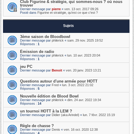
Club Figurine & stratégie, qui sommes-nous ? où nous
trouver
Dernier message par
pierre
«
ven. 13 oct. 2017 09:26
Posté dans
Figurine et stratégie, qu'est ce que c'est ?
Sujets
3ème saison de Bloodbowl
Dernier message par
philerick
«
sam. 29 nov. 2025 19:52
Réponses :
1
Émission de radio
Dernier message par
philerick
«
lun. 10 avr. 2023 20:04
Réponses :
1
jeu PC
Dernier message par
Benoit
«
ven. 20 janv. 2023 13:21
Questions autour d'une armée pour HOTT
Dernier message par
Fred
«
lun. 3 oct. 2022 21:02
Réponses :
5
Nouvelle édition de Blood Bowl
Dernier message par
philerick
«
dim. 24 avr. 2022 19:34
Réponses :
14
un tournoi HOTT à la LEM ?
Dernier message par
Didier (aka Arindel)
«
lun. 7 févr. 2022 15:19
Règle de chasse ?
Dernier message par
Denis
«
ven. 16 oct. 2020 12:38
Réponses :
4