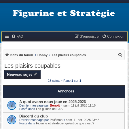
Figurine et Stratégie
FAQ
S’enregistrer
Connexion
R
Index du forum
Hobby
Les plaisirs coupables
e
Les plaisirs coupables
c
Nouveau sujet
h
23 sujets • Page
1
sur
1
e
r
Annonces
c
A quoi avons nous joué en 2025-2026
h
Dernier message par
Benoit
«
sam. 11 juil. 2026 11:16
Posté dans
Les guides de F&S
e
Discord du club
r
Dernier message par
Philémon
«
sam. 11 oct. 2025 23:48
Posté dans
Figurine et stratégie, qu'est ce que c'est ?