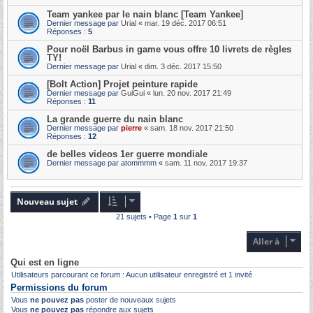
Team yankee par le nain blanc [Team Yankee]
Dernier message par
Urial
«
mar. 19 déc. 2017 06:51
Réponses :
5
Pour noël Barbus in game vous offre 10 livrets de règles
TY!
Dernier message par
Urial
«
dim. 3 déc. 2017 15:50
[Bolt Action] Projet peinture rapide
Dernier message par
GuiGui
«
lun. 20 nov. 2017 21:49
Réponses :
11
La grande guerre du nain blanc
Dernier message par
pierre
«
sam. 18 nov. 2017 21:50
Réponses :
12
de belles videos 1er guerre mondiale
Dernier message par
atommmm
«
sam. 11 nov. 2017 19:37
Nouveau sujet
21 sujets • Page
1
sur
1
Aller à
Qui est en ligne
Utilisateurs parcourant ce forum : Aucun utilisateur enregistré et 1 invité
Permissions du forum
Vous
ne pouvez pas
poster de nouveaux sujets
Vous
ne pouvez pas
répondre aux sujets