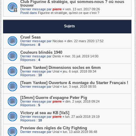
Club Figurine & stratégie, qui sommes-nous ? où nous
trouver
Dernier message par
pierre
«
ven. 13 oct. 2017 09:26
Posté dans
Figurine et stratégie, qu'est ce que c'est ?
Sujets
Cruel Seas
Dernier message par
Nicolas
«
dim. 22 mars 2020 17:52
Réponses :
8
Couleurs blindés 1940
Dernier message par
Denis
«
mer. 31 juil. 2019 14:00
Réponses :
4
[Team Yankee] Dimensions socles en 6mm
Dernier message par
Urial
«
jeu. 6 sept. 2018 09:34
Réponses :
10
[Team Yankee] Ouverture & montage du Starter Français !
Dernier message par
Urial
«
lun. 3 sept. 2018 08:55
[15mm] Guerre d'espagne Peter Pig
Dernier message par
pierre
«
dim. 2 sept. 2018 09:24
Réponses :
5
Victory at sea au KB [VaS]
Dernier message par
pierre
«
lun. 27 août 2018 19:19
Réponses :
10
Preview des règles de City Fighting
Dernier message par
Urial
«
lun. 13 août 2018 06:48