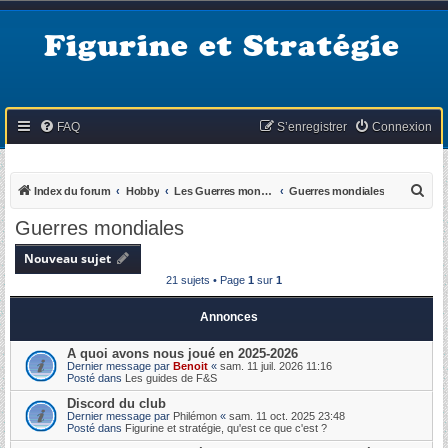
Figurine et Stratégie
FAQ
S’enregistrer
Connexion
R
Index du forum
Hobby
Les Guerres mondiales & coloniales
Guerres mondiales
e
Guerres mondiales
c
Nouveau sujet
h
21 sujets • Page
1
sur
1
e
r
Annonces
c
A quoi avons nous joué en 2025-2026
h
Dernier message par
Benoit
«
sam. 11 juil. 2026 11:16
Posté dans
Les guides de F&S
e
Discord du club
r
Dernier message par
Philémon
«
sam. 11 oct. 2025 23:48
Posté dans
Figurine et stratégie, qu'est ce que c'est ?