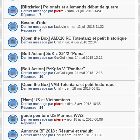
[Blitzkrieg] Polonais et allemands début de guerre
Dernier message par
pierre
«
sam. 21 juil. 2018 14:41
Réponses :
7
Besoin d'info
Dernier message par
Ludovic
«
mer. 11 juil. 2018 11:32
Réponses :
4
[Open the Box] AMX10 RC Totentanz et petit historique
Dernier message par
Urial
«
lun. 4 juin 2018 22:34
[Bolt Action] SdKfz 234/2 "Puma"
Dernier message par
GuiGui
«
jeu. 24 mai 2018 13:12
[Bolt Action] PzKpfw V "Panther"
Dernier message par
GuiGui
«
jeu. 24 mai 2018 12:13
Réponses :
10
[Open the Box] VAB Totentanz et petit historique
Dernier message par
Urial
«
ven. 18 mai 2018 06:51
['Nam] US et Vietnamiens
Dernier message par
pierre
«
dim. 8 avr. 2018 10:35
Réponses :
14
guide peinture US Marines WW2
Dernier message par
pierre
«
jeu. 18 janv. 2018 00:08
Réponses :
1
Annonce BF 2018 : Résumé et traduit
Dernier message par
Urial
«
sam. 23 déc. 2017 09:20