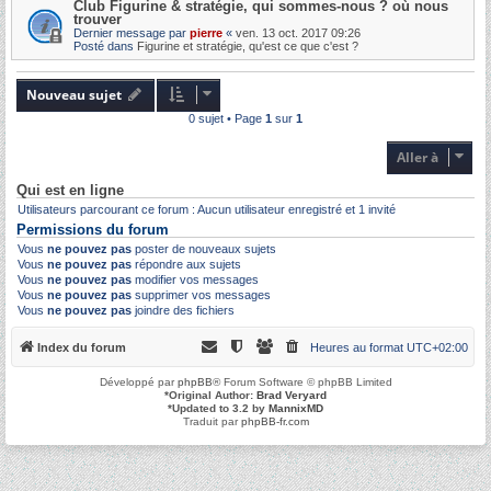
Club Figurine & stratégie, qui sommes-nous ? où nous
trouver
Dernier message par
pierre
«
ven. 13 oct. 2017 09:26
Posté dans
Figurine et stratégie, qu'est ce que c'est ?
Nouveau sujet
0 sujet • Page
1
sur
1
Aller à
Qui est en ligne
Utilisateurs parcourant ce forum : Aucun utilisateur enregistré et 1 invité
Permissions du forum
Vous
ne pouvez pas
poster de nouveaux sujets
Vous
ne pouvez pas
répondre aux sujets
Vous
ne pouvez pas
modifier vos messages
Vous
ne pouvez pas
supprimer vos messages
Vous
ne pouvez pas
joindre des fichiers
Index du forum
Heures au format
UTC+02:00
Développé par
phpBB
® Forum Software © phpBB Limited
*
Original Author:
Brad Veryard
*
Updated to 3.2 by
MannixMD
Traduit par
phpBB-fr.com