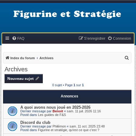
Figurine et Stratégie
FAQ
S’enregistrer
Connexion
R
Index du forum
Archives
e
Archives
c
Nouveau sujet
h
0 sujet • Page
1
sur
1
e
r
Annonces
c
A quoi avons nous joué en 2025-2026
h
Dernier message par
Benoit
«
sam. 11 juil. 2026 11:16
Posté dans
Les guides de F&S
e
Discord du club
r
Dernier message par
Philémon
«
sam. 11 oct. 2025 23:48
Posté dans
Figurine et stratégie, qu'est ce que c'est ?