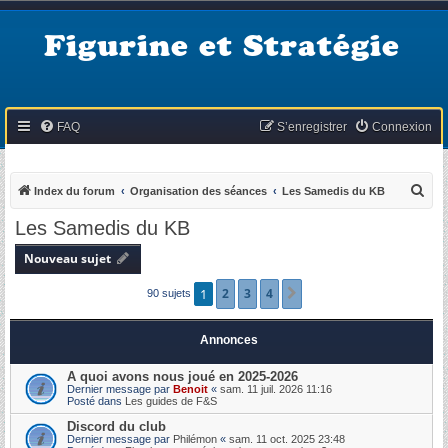
Figurine et Stratégie
FAQ
S’enregistrer
Connexion
R
Index du forum
Organisation des séances
Les Samedis du KB
e
Les Samedis du KB
c
Nouveau sujet
h
e
1
2
3
4
Suivante
90 sujets
r
c
Annonces
h
A quoi avons nous joué en 2025-2026
e
Dernier message par
Benoit
«
sam. 11 juil. 2026 11:16
Posté dans
Les guides de F&S
r
Discord du club
Dernier message par
Philémon
«
sam. 11 oct. 2025 23:48