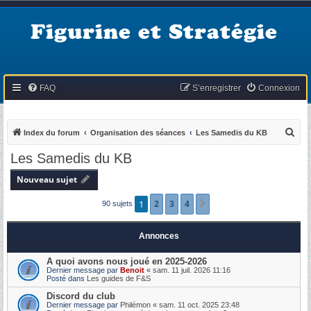
Figurine et Stratégie
FAQ
S’enregistrer
Connexion
R
Index du forum
Organisation des séances
Les Samedis du KB
e
Les Samedis du KB
c
Nouveau sujet
h
e
1
2
3
4
Suivante
90 sujets
r
c
Annonces
h
A quoi avons nous joué en 2025-2026
e
Dernier message par
Benoit
«
sam. 11 juil. 2026 11:16
Posté dans
Les guides de F&S
r
Discord du club
Dernier message par
Philémon
«
sam. 11 oct. 2025 23:48