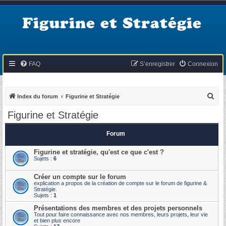
Figurine et Stratégie
FAQ
S’enregistrer
Connexion
R
Index du forum
Figurine et Stratégie
e
Figurine et Stratégie
c
h
Forum
e
Figurine et stratégie, qu'est ce que c'est ?
r
Sujets :
6
c
Créer un compte sur le forum
h
explication a propos de la création de compte sur le forum de figurine &
Stratégie.
e
Sujets :
1
r
Présentations des membres et des projets personnels
Tout pour faire connaissance avec nos membres, leurs projets, leur vie
et bien plus encore