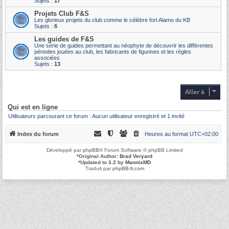
Sujets :
17
Projets Club F&S
Les glorieux projets du club comme le célèbre fort Alamo du KB
Sujets :
6
Les guides de F&S
Une série de guides permettant au néophyte de découvrir les différentes
périodes jouées au club, les fabricants de figurines et les règles
associées
Sujets :
13
Aller à
Qui est en ligne
Utilisateurs parcourant ce forum : Aucun utilisateur enregistré et 1 invité
Index du forum
Heures au format
UTC+02:00
Développé par
phpBB
® Forum Software © phpBB Limited
*
Original Author:
Brad Veryard
*
Updated to 3.2 by
MannixMD
Traduit par
phpBB-fr.com