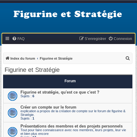
Figurine et Stratégie
FAQ
S’enregistrer
Connexion
R
Index du forum
Figurine et Stratégie
e
Figurine et Stratégie
c
h
Forum
e
Figurine et stratégie, qu'est ce que c'est ?
r
Sujets :
6
c
Créer un compte sur le forum
h
explication a propos de la création de compte sur le forum de figurine &
Stratégie.
e
Sujets :
1
r
Présentations des membres et des projets personnels
Tout pour faire connaissance avec nos membres, leurs projets, leur vie
et bien plus encore