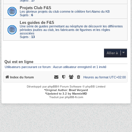
Sujets :
17
Projets Club F&S
Les glorieux projets du club comme le célèbre fort Alamo du KB
Sujets :
6
Les guides de F&S
Une série de guides permettant au néophyte de découvrir les différentes
périodes jouées au club, les fabricants de figurines et les règles
associées
Sujets :
13
Aller à
Qui est en ligne
Utilisateurs parcourant ce forum : Aucun utilisateur enregistré et 1 invité
Index du forum
Heures au format
UTC+02:00
Développé par
phpBB
® Forum Software © phpBB Limited
*
Original Author:
Brad Veryard
*
Updated to 3.2 by
MannixMD
Traduit par
phpBB-fr.com