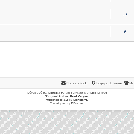
13
9
Nous contacter
L’équipe du forum
Me
Développé par
phpBB
® Forum Software © phpBB Limited
*
Original Author:
Brad Veryard
*
Updated to 3.2 by
MannixMD
Traduit par
phpBB-fr.com