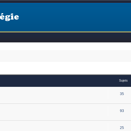
égie
Sujets
35
93
25