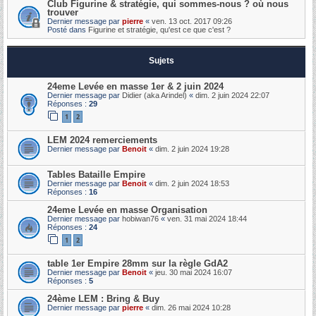
Club Figurine & stratégie, qui sommes-nous ? où nous
trouver
Dernier message par
pierre
«
ven. 13 oct. 2017 09:26
Posté dans
Figurine et stratégie, qu'est ce que c'est ?
Sujets
24eme Levée en masse 1er & 2 juin 2024
Dernier message par
Didier (aka Arindel)
«
dim. 2 juin 2024 22:07
Réponses :
29
1
2
LEM 2024 remerciements
Dernier message par
Benoit
«
dim. 2 juin 2024 19:28
Tables Bataille Empire
Dernier message par
Benoit
«
dim. 2 juin 2024 18:53
Réponses :
16
24eme Levée en masse Organisation
Dernier message par
hobiwan76
«
ven. 31 mai 2024 18:44
Réponses :
24
1
2
table 1er Empire 28mm sur la règle GdA2
Dernier message par
Benoit
«
jeu. 30 mai 2024 16:07
Réponses :
5
24ème LEM : Bring & Buy
Dernier message par
pierre
«
dim. 26 mai 2024 10:28