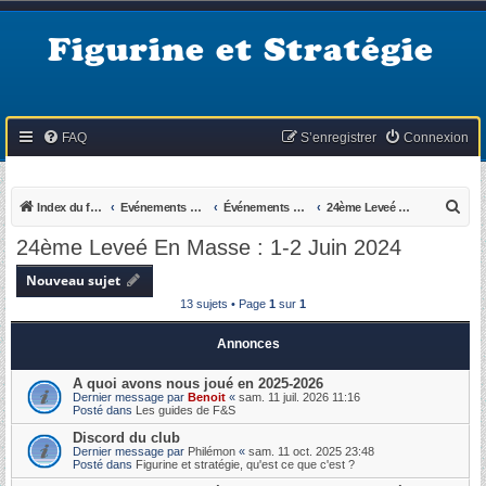
Figurine et Stratégie
FAQ
S’enregistrer
Connexion
R
Index du forum
Evénements du KB
Événements passés
24ème Leveé En Masse : 1-2 Juin 2024
e
24ème Leveé En Masse : 1-2 Juin 2024
c
Nouveau sujet
h
13 sujets • Page
1
sur
1
e
r
Annonces
c
A quoi avons nous joué en 2025-2026
h
Dernier message par
Benoit
«
sam. 11 juil. 2026 11:16
Posté dans
Les guides de F&S
e
Discord du club
r
Dernier message par
Philémon
«
sam. 11 oct. 2025 23:48
Posté dans
Figurine et stratégie, qu'est ce que c'est ?