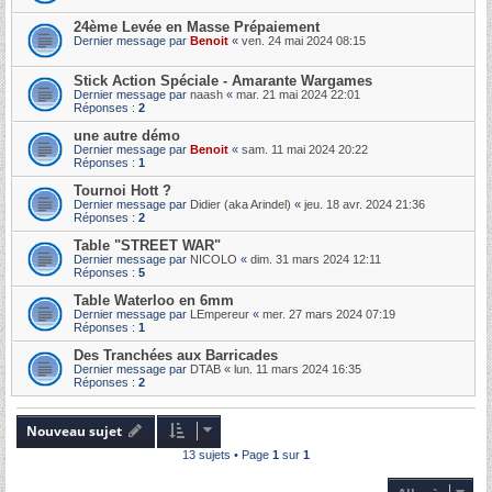
24ème Levée en Masse Prépaiement
Dernier message par
Benoit
«
ven. 24 mai 2024 08:15
Stick Action Spéciale - Amarante Wargames
Dernier message par
naash
«
mar. 21 mai 2024 22:01
Réponses :
2
une autre démo
Dernier message par
Benoit
«
sam. 11 mai 2024 20:22
Réponses :
1
Tournoi Hott ?
Dernier message par
Didier (aka Arindel)
«
jeu. 18 avr. 2024 21:36
Réponses :
2
Table "STREET WAR"
Dernier message par
NICOLO
«
dim. 31 mars 2024 12:11
Réponses :
5
Table Waterloo en 6mm
Dernier message par
LEmpereur
«
mer. 27 mars 2024 07:19
Réponses :
1
Des Tranchées aux Barricades
Dernier message par
DTAB
«
lun. 11 mars 2024 16:35
Réponses :
2
Nouveau sujet
13 sujets • Page
1
sur
1