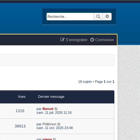
Rechercher
Recherche avan
S’enregistrer
Connexion
18 sujets • Page
1
sur
1
Vues
Dernier message
par
Benoit
1316
sam. 11 juil. 2026 11:16
par
Philémon
38913
sam. 11 oct. 2025 23:48
par
pierre