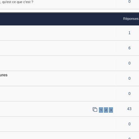
0
e, qu'est ce que c'est ?
Réponses
1
6
0
ures
0
0
43
1
2
3
0