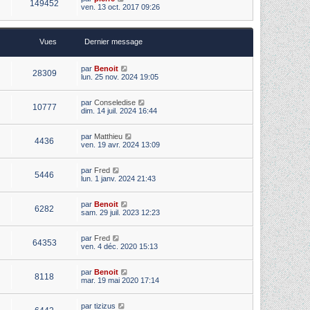
149452
ven. 13 oct. 2017 09:26
Vues
Dernier message
par
Benoit
28309
lun. 25 nov. 2024 19:05
par
Conseledise
10777
dim. 14 juil. 2024 16:44
par
Matthieu
4436
ven. 19 avr. 2024 13:09
par
Fred
5446
lun. 1 janv. 2024 21:43
par
Benoit
6282
sam. 29 juil. 2023 12:23
par
Fred
64353
ven. 4 déc. 2020 15:13
par
Benoit
8118
mar. 19 mai 2020 17:14
par
tizizus