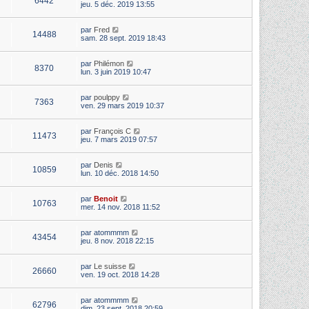
6442
jeu. 5 déc. 2019 13:55
par
Fred
14488
sam. 28 sept. 2019 18:43
par
Philémon
8370
lun. 3 juin 2019 10:47
par
poulppy
7363
ven. 29 mars 2019 10:37
par
François C
11473
jeu. 7 mars 2019 07:57
par
Denis
10859
lun. 10 déc. 2018 14:50
par
Benoit
10763
mer. 14 nov. 2018 11:52
par
atommmm
43454
jeu. 8 nov. 2018 22:15
par
Le suisse
26660
ven. 19 oct. 2018 14:28
par
atommmm
62796
dim. 23 sept. 2018 20:59