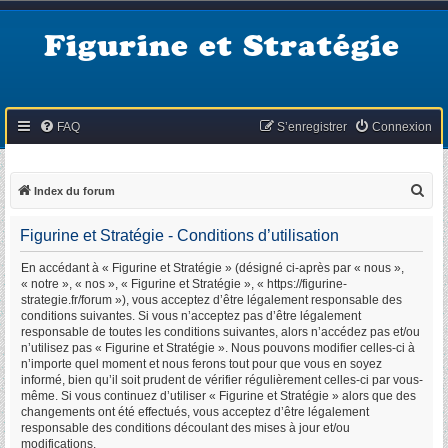
Figurine et Stratégie
FAQ
S’enregistrer
Connexion
R
Index du forum
e
Figurine et Stratégie - Conditions d’utilisation
c
h
En accédant à « Figurine et Stratégie » (désigné ci-après par « nous »,
« notre », « nos », « Figurine et Stratégie », « https://figurine-
e
strategie.fr/forum »), vous acceptez d’être légalement responsable des
r
conditions suivantes. Si vous n’acceptez pas d’être légalement
responsable de toutes les conditions suivantes, alors n’accédez pas et/ou
c
n’utilisez pas « Figurine et Stratégie ». Nous pouvons modifier celles-ci à
h
n’importe quel moment et nous ferons tout pour que vous en soyez
informé, bien qu’il soit prudent de vérifier régulièrement celles-ci par vous-
e
même. Si vous continuez d’utiliser « Figurine et Stratégie » alors que des
r
changements ont été effectués, vous acceptez d’être légalement
responsable des conditions découlant des mises à jour et/ou
modifications.