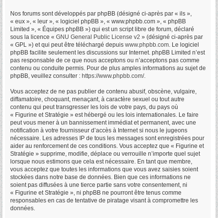
Nos forums sont développés par phpBB (désigné ci-après par « ils »,
« eux », « leur », « logiciel phpBB », « www.phpbb.com », « phpBB
Limited », « Équipes phpBB ») qui est un script libre de forum, déclaré
sous la licence «
GNU General Public License v2
» (désigné ci-après par
« GPL ») et qui peut être téléchargé depuis
www.phpbb.com
. Le logiciel
phpBB facilite seulement les discussions sur Internet. phpBB Limited n’est
pas responsable de ce que nous acceptons ou n’acceptons pas comme
contenu ou conduite permis. Pour de plus amples informations au sujet de
phpBB, veuillez consulter :
https://www.phpbb.com/
.
Vous acceptez de ne pas publier de contenu abusif, obscène, vulgaire,
diffamatoire, choquant, menaçant, à caractère sexuel ou tout autre
contenu qui peut transgresser les lois de votre pays, du pays où
« Figurine et Stratégie » est hébergé ou les lois internationales. Le faire
peut vous mener à un bannissement immédiat et permanent, avec une
notification à votre fournisseur d’accès à Internet si nous le jugeons
nécessaire. Les adresses IP de tous les messages sont enregistrées pour
aider au renforcement de ces conditions. Vous acceptez que « Figurine et
Stratégie » supprime, modifie, déplace ou verrouille n’importe quel sujet
lorsque nous estimons que cela est nécessaire. En tant que membre,
vous acceptez que toutes les informations que vous avez saisies soient
stockées dans notre base de données. Bien que ces informations ne
soient pas diffusées à une tierce partie sans votre consentement, ni
« Figurine et Stratégie », ni phpBB ne pourront être tenus comme
responsables en cas de tentative de piratage visant à compromettre les
données.