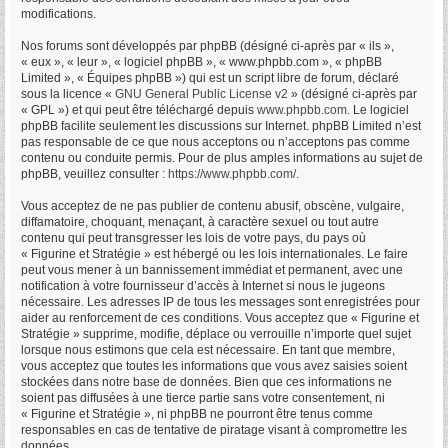
modifications.
Nos forums sont développés par phpBB (désigné ci-après par « ils »,
« eux », « leur », « logiciel phpBB », « www.phpbb.com », « phpBB
Limited », « Équipes phpBB ») qui est un script libre de forum, déclaré
sous la licence «
GNU General Public License v2
» (désigné ci-après par
« GPL ») et qui peut être téléchargé depuis
www.phpbb.com
. Le logiciel
phpBB facilite seulement les discussions sur Internet. phpBB Limited n’est
pas responsable de ce que nous acceptons ou n’acceptons pas comme
contenu ou conduite permis. Pour de plus amples informations au sujet de
phpBB, veuillez consulter :
https://www.phpbb.com/
.
Vous acceptez de ne pas publier de contenu abusif, obscène, vulgaire,
diffamatoire, choquant, menaçant, à caractère sexuel ou tout autre
contenu qui peut transgresser les lois de votre pays, du pays où
« Figurine et Stratégie » est hébergé ou les lois internationales. Le faire
peut vous mener à un bannissement immédiat et permanent, avec une
notification à votre fournisseur d’accès à Internet si nous le jugeons
nécessaire. Les adresses IP de tous les messages sont enregistrées pour
aider au renforcement de ces conditions. Vous acceptez que « Figurine et
Stratégie » supprime, modifie, déplace ou verrouille n’importe quel sujet
lorsque nous estimons que cela est nécessaire. En tant que membre,
vous acceptez que toutes les informations que vous avez saisies soient
stockées dans notre base de données. Bien que ces informations ne
soient pas diffusées à une tierce partie sans votre consentement, ni
« Figurine et Stratégie », ni phpBB ne pourront être tenus comme
responsables en cas de tentative de piratage visant à compromettre les
données.