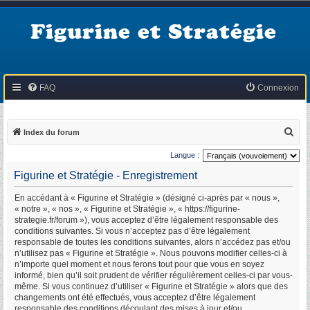
Figurine et Stratégie
FAQ
Connexion
R
Index du forum
e
Langue :
c
Figurine et Stratégie - Enregistrement
h
En accédant à « Figurine et Stratégie » (désigné ci-après par « nous »,
e
« notre », « nos », « Figurine et Stratégie », « https://figurine-
r
strategie.fr/forum »), vous acceptez d’être légalement responsable des
conditions suivantes. Si vous n’acceptez pas d’être légalement
c
responsable de toutes les conditions suivantes, alors n’accédez pas et/ou
h
n’utilisez pas « Figurine et Stratégie ». Nous pouvons modifier celles-ci à
n’importe quel moment et nous ferons tout pour que vous en soyez
e
informé, bien qu’il soit prudent de vérifier régulièrement celles-ci par vous-
r
même. Si vous continuez d’utiliser « Figurine et Stratégie » alors que des
changements ont été effectués, vous acceptez d’être légalement
responsable des conditions découlant des mises à jour et/ou