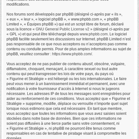
modifications.
Nos forums sont développés par phpBB (désigné ci-après par « ils »,
« eux », « leur », « logiciel phpBB », « www.phpbb.com », « phpBB
Limited », « Équipes phpBB ») qui est un script libre de forum, déclaré
sous la licence «
GNU General Public License v2
» (désigné ci-après par
« GPL ») et qui peut être téléchargé depuis
www.phpbb.com
. Le logiciel
phpBB facilite seulement les discussions sur Internet. phpBB Limited n’est
pas responsable de ce que nous acceptons ou n’acceptons pas comme
contenu ou conduite permis. Pour de plus amples informations au sujet de
phpBB, veuillez consulter :
https://www.phpbb.com/
.
Vous acceptez de ne pas publier de contenu abusif, obscène, vulgaire,
diffamatoire, choquant, menaçant, à caractère sexuel ou tout autre
contenu qui peut transgresser les lois de votre pays, du pays où
« Figurine et Stratégie » est hébergé ou les lois internationales. Le faire
peut vous mener à un bannissement immédiat et permanent, avec une
notification à votre fournisseur d’accès à Internet si nous le jugeons
nécessaire. Les adresses IP de tous les messages sont enregistrées pour
aider au renforcement de ces conditions. Vous acceptez que « Figurine et
Stratégie » supprime, modifie, déplace ou verrouille n’importe quel sujet
lorsque nous estimons que cela est nécessaire. En tant que membre,
vous acceptez que toutes les informations que vous avez saisies soient
stockées dans notre base de données. Bien que ces informations ne
soient pas diffusées à une tierce partie sans votre consentement, ni
« Figurine et Stratégie », ni phpBB ne pourront être tenus comme
responsables en cas de tentative de piratage visant à compromettre les
données.