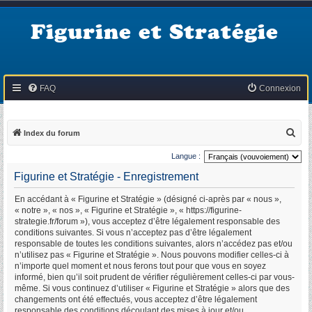
Figurine et Stratégie
FAQ
Connexion
R
Index du forum
e
Langue :
c
Figurine et Stratégie - Enregistrement
h
En accédant à « Figurine et Stratégie » (désigné ci-après par « nous »,
e
« notre », « nos », « Figurine et Stratégie », « https://figurine-
r
strategie.fr/forum »), vous acceptez d’être légalement responsable des
conditions suivantes. Si vous n’acceptez pas d’être légalement
c
responsable de toutes les conditions suivantes, alors n’accédez pas et/ou
h
n’utilisez pas « Figurine et Stratégie ». Nous pouvons modifier celles-ci à
n’importe quel moment et nous ferons tout pour que vous en soyez
e
informé, bien qu’il soit prudent de vérifier régulièrement celles-ci par vous-
r
même. Si vous continuez d’utiliser « Figurine et Stratégie » alors que des
changements ont été effectués, vous acceptez d’être légalement
responsable des conditions découlant des mises à jour et/ou