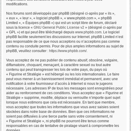
modifications.
Nos forums sont développés par phpBB (désigné ci-après par « ils »,
« eux », « leur », « logiciel phpBB », « www.phpbb.com », « phpBB
Limited », « Équipes phpBB ») qui est un script libre de forum, déclaré
sous la licence «
GNU General Public License v2
» (désigné ci-après par
« GPL ») et qui peut être téléchargé depuis
www.phpbb.com
. Le logiciel
phpBB facilite seulement les discussions sur Internet. phpBB Limited n’est
pas responsable de ce que nous acceptons ou n’acceptons pas comme
contenu ou conduite permis. Pour de plus amples informations au sujet de
phpBB, veuillez consulter :
https://www.phpbb.com/
.
Vous acceptez de ne pas publier de contenu abusif, obscène, vulgaire,
diffamatoire, choquant, menaçant, à caractère sexuel ou tout autre
contenu qui peut transgresser les lois de votre pays, du pays où
« Figurine et Stratégie » est hébergé ou les lois internationales. Le faire
peut vous mener à un bannissement immédiat et permanent, avec une
notification à votre fournisseur d’accès à Internet si nous le jugeons
nécessaire. Les adresses IP de tous les messages sont enregistrées pour
aider au renforcement de ces conditions. Vous acceptez que « Figurine et
Stratégie » supprime, modifie, déplace ou verrouille n’importe quel sujet
lorsque nous estimons que cela est nécessaire. En tant que membre,
vous acceptez que toutes les informations que vous avez saisies soient
stockées dans notre base de données. Bien que ces informations ne
soient pas diffusées à une tierce partie sans votre consentement, ni
« Figurine et Stratégie », ni phpBB ne pourront être tenus comme
responsables en cas de tentative de piratage visant à compromettre les
données.