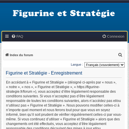
Figurine et Stratégie
FAQ
Connexion
R
Index du forum
e
Langue :
c
Figurine et Stratégie - Enregistrement
h
En accédant à « Figurine et Stratégie » (désigné ci-après par « nous »,
e
« notre », « nos », « Figurine et Stratégie », « https://figurine-
r
strategie.fr/forum »), vous acceptez d’être légalement responsable des
conditions suivantes. Si vous n’acceptez pas d’être légalement
c
responsable de toutes les conditions suivantes, alors n’accédez pas et/ou
h
n’utilisez pas « Figurine et Stratégie ». Nous pouvons modifier celles-ci à
n’importe quel moment et nous ferons tout pour que vous en soyez
e
informé, bien qu’il soit prudent de vérifier régulièrement celles-ci par vous-
r
même. Si vous continuez d’utiliser « Figurine et Stratégie » alors que des
changements ont été effectués, vous acceptez d’être légalement
responsable des conditions découlant des mises à jour et/ou