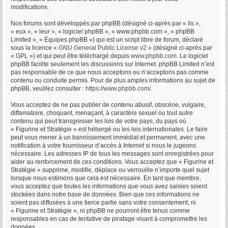
modifications.
Nos forums sont développés par phpBB (désigné ci-après par « ils »,
« eux », « leur », « logiciel phpBB », « www.phpbb.com », « phpBB
Limited », « Équipes phpBB ») qui est un script libre de forum, déclaré
sous la licence «
GNU General Public License v2
» (désigné ci-après par
« GPL ») et qui peut être téléchargé depuis
www.phpbb.com
. Le logiciel
phpBB facilite seulement les discussions sur Internet. phpBB Limited n’est
pas responsable de ce que nous acceptons ou n’acceptons pas comme
contenu ou conduite permis. Pour de plus amples informations au sujet de
phpBB, veuillez consulter :
https://www.phpbb.com/
.
Vous acceptez de ne pas publier de contenu abusif, obscène, vulgaire,
diffamatoire, choquant, menaçant, à caractère sexuel ou tout autre
contenu qui peut transgresser les lois de votre pays, du pays où
« Figurine et Stratégie » est hébergé ou les lois internationales. Le faire
peut vous mener à un bannissement immédiat et permanent, avec une
notification à votre fournisseur d’accès à Internet si nous le jugeons
nécessaire. Les adresses IP de tous les messages sont enregistrées pour
aider au renforcement de ces conditions. Vous acceptez que « Figurine et
Stratégie » supprime, modifie, déplace ou verrouille n’importe quel sujet
lorsque nous estimons que cela est nécessaire. En tant que membre,
vous acceptez que toutes les informations que vous avez saisies soient
stockées dans notre base de données. Bien que ces informations ne
soient pas diffusées à une tierce partie sans votre consentement, ni
« Figurine et Stratégie », ni phpBB ne pourront être tenus comme
responsables en cas de tentative de piratage visant à compromettre les
données.