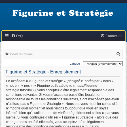
Figurine et Stratégie
FAQ
Connexion
R
Index du forum
e
Langue :
c
Figurine et Stratégie - Enregistrement
h
En accédant à « Figurine et Stratégie » (désigné ci-après par « nous »,
e
« notre », « nos », « Figurine et Stratégie », « https://figurine-
r
strategie.fr/forum »), vous acceptez d’être légalement responsable des
conditions suivantes. Si vous n’acceptez pas d’être légalement
c
responsable de toutes les conditions suivantes, alors n’accédez pas et/ou
h
n’utilisez pas « Figurine et Stratégie ». Nous pouvons modifier celles-ci à
n’importe quel moment et nous ferons tout pour que vous en soyez
e
informé, bien qu’il soit prudent de vérifier régulièrement celles-ci par vous-
r
même. Si vous continuez d’utiliser « Figurine et Stratégie » alors que des
changements ont été effectués, vous acceptez d’être légalement
responsable des conditions découlant des mises à jour et/ou