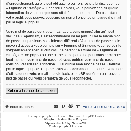
d’enregistrement, qu’elle soit obligatoire ou non, reste à la discrétion de
« Figurine et Stratégie ». Dans tous les cas, vous pouvez choisir quelle
information de votre compte sera affichée publiquement. De plus, dans
votre profil, vous pouvez souscrire ou non à l’envoi automatique d’e-mail
par le logiciel phpBB.
Votre mot de passe est crypté (hashage à sens unique) afin qu’il soit
sécurisé. Cependant, il est recommandé de ne pas utiliser le même mot
de passe sur plusieurs sites Internet différents. Votre mot de passe est le
moyen d’accès à votre compte sur « Figurine et Stratégie », conservez-le
soigneusement et en aucun cas une personne affiliée de « Figurine et
Stratégie », de phpBB ou une d’une tierce partie ne peut vous demander
légitimement votre mot de passe. Si vous oubliez votre mot de passe,
vous pouvez utiliser la fonction « J’ai oublié mon mot de passe » fournie
par le logiciel phpBB. Ce processus vous demandera de fournir votre nom
d’utilisateur et votre e-mail, alors le logiciel phpBB générera un nouveau
mot de passe qui vous permettra de vous reconnecter.
Retour à la page de connexion
Index du forum
Heures au format
UTC+02:00
Développé par
phpBB
® Forum Software © phpBB Limited
*
Original Author:
Brad Veryard
*
Updated to 3.2 by
MannixMD
Traduit par
phpBB-fr.com