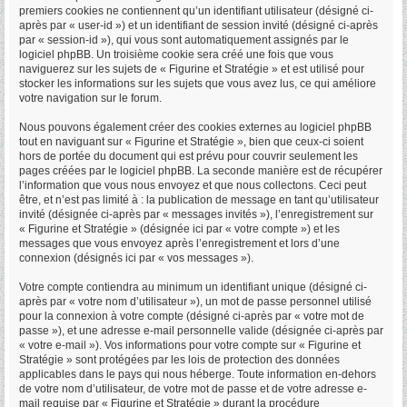
premiers cookies ne contiennent qu’un identifiant utilisateur (désigné ci-
après par « user-id ») et un identifiant de session invité (désigné ci-après
par « session-id »), qui vous sont automatiquement assignés par le
logiciel phpBB. Un troisième cookie sera créé une fois que vous
naviguerez sur les sujets de « Figurine et Stratégie » et est utilisé pour
stocker les informations sur les sujets que vous avez lus, ce qui améliore
votre navigation sur le forum.
Nous pouvons également créer des cookies externes au logiciel phpBB
tout en naviguant sur « Figurine et Stratégie », bien que ceux-ci soient
hors de portée du document qui est prévu pour couvrir seulement les
pages créées par le logiciel phpBB. La seconde manière est de récupérer
l’information que vous nous envoyez et que nous collectons. Ceci peut
être, et n’est pas limité à : la publication de message en tant qu’utilisateur
invité (désignée ci-après par « messages invités »), l’enregistrement sur
« Figurine et Stratégie » (désignée ici par « votre compte ») et les
messages que vous envoyez après l’enregistrement et lors d’une
connexion (désignés ici par « vos messages »).
Votre compte contiendra au minimum un identifiant unique (désigné ci-
après par « votre nom d’utilisateur »), un mot de passe personnel utilisé
pour la connexion à votre compte (désigné ci-après par « votre mot de
passe »), et une adresse e-mail personnelle valide (désignée ci-après par
« votre e-mail »). Vos informations pour votre compte sur « Figurine et
Stratégie » sont protégées par les lois de protection des données
applicables dans le pays qui nous héberge. Toute information en-dehors
de votre nom d’utilisateur, de votre mot de passe et de votre adresse e-
mail requise par « Figurine et Stratégie » durant la procédure