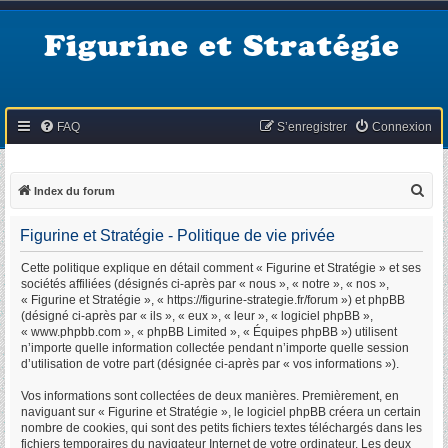
Figurine et Stratégie
FAQ
S’enregistrer
Connexion
R
Index du forum
e
Figurine et Stratégie - Politique de vie privée
c
h
Cette politique explique en détail comment « Figurine et Stratégie » et ses
sociétés affiliées (désignés ci-après par « nous », « notre », « nos »,
e
« Figurine et Stratégie », « https://figurine-strategie.fr/forum ») et phpBB
r
(désigné ci-après par « ils », « eux », « leur », « logiciel phpBB »,
« www.phpbb.com », « phpBB Limited », « Équipes phpBB ») utilisent
c
n’importe quelle information collectée pendant n’importe quelle session
h
d’utilisation de votre part (désignée ci-après par « vos informations »).
e
Vos informations sont collectées de deux manières. Premièrement, en
r
naviguant sur « Figurine et Stratégie », le logiciel phpBB créera un certain
nombre de cookies, qui sont des petits fichiers textes téléchargés dans les
fichiers temporaires du navigateur Internet de votre ordinateur. Les deux