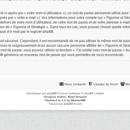
 ci-après par « votre nom d’utilisateur »), un mot de passe personnel utilisé pour
près par « votre e-mail »). Vos informations pour votre compte sur « Figurine et Str
ehors de votre nom d’utilisateur, de votre mot de passe et de votre adresse e-mail 
rétion de « Figurine et Stratégie ». Dans tous les cas, vous pouvez choisir quelle in
que d’e-mail par le logiciel phpBB.
oit sécurisé. Cependant, il est recommandé de ne pas utiliser le même mot de passe 
ervez-le soigneusement et en aucun cas une personne affiliée de « Figurine et Stra
mot de passe, vous pouvez utiliser la fonction « J’ai oublié mon mot de passe » f
l phpBB générera un nouveau mot de passe qui vous permettra de vous reconnecter.
Nous contacter
L’équipe du forum
Me
Développé par
phpBB
® Forum Software © phpBB Limited
*
Original Author:
Brad Veryard
*
Updated to 3.2 by
MannixMD
Traduit par
phpBB-fr.com