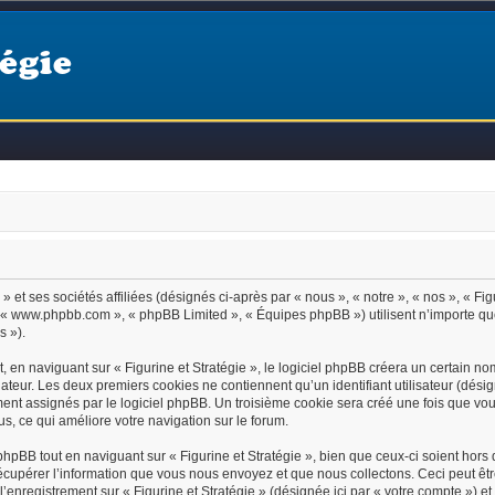
égie
 et ses sociétés affiliées (désignés ci-après par « nous », « notre », « nos », « Figur
B », « www.phpbb.com », « phpBB Limited », « Équipes phpBB ») utilisent n’importe q
s »).
en naviguant sur « Figurine et Stratégie », le logiciel phpBB créera un certain nomb
ateur. Les deux premiers cookies ne contiennent qu’un identifiant utilisateur (désign
ent assignés par le logiciel phpBB. Un troisième cookie sera créé une fois que vous 
us, ce qui améliore votre navigation sur le forum.
pBB tout en naviguant sur « Figurine et Stratégie », bien que ceux-ci soient hors
upérer l’information que vous nous envoyez et que nous collectons. Ceci peut être, 
, l’enregistrement sur « Figurine et Stratégie » (désignée ici par « votre compte »)