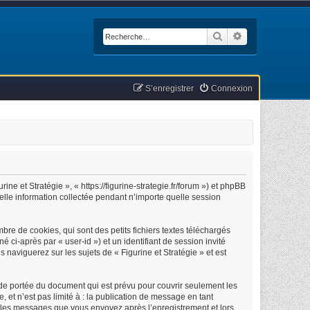
Rechercher
Recherche avan
S’enregistrer
Connexion
ine et Stratégie », « https://figurine-strategie.fr/forum ») et phpBB
uelle information collectée pendant n’importe quelle session
re de cookies, qui sont des petits fichiers textes téléchargés
é ci-après par « user-id ») et un identifiant de session invité
naviguerez sur les sujets de « Figurine et Stratégie » et est
 de portée du document qui est prévu pour couvrir seulement les
et n’est pas limité à : la publication de message en tant
 et les messages que vous envoyez après l’enregistrement et lors