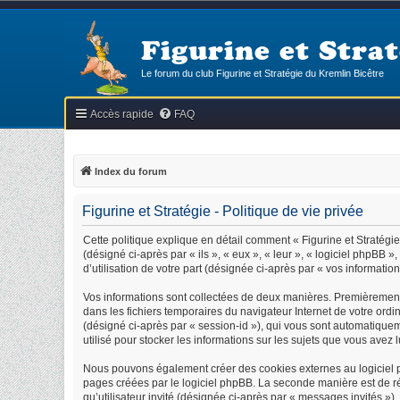
Figurine et Strat
Le forum du club Figurine et Stratégie du Kremlin Bicêtre
Accès rapide
FAQ
Index du forum
Figurine et Stratégie - Politique de vie privée
Cette politique explique en détail comment « Figurine et Stratégie »
(désigné ci-après par « ils », « eux », « leur », « logiciel phpB
d’utilisation de votre part (désignée ci-après par « vos information
Vos informations sont collectées de deux manières. Premièrement, 
dans les fichiers temporaires du navigateur Internet de votre ordin
(désigné ci-après par « session-id »), qui vous sont automatiquem
utilisé pour stocker les informations sur les sujets que vous avez l
Nous pouvons également créer des cookies externes au logiciel ph
pages créées par le logiciel phpBB. La seconde manière est de réc
qu’utilisateur invité (désignée ci-après par « messages invités »)