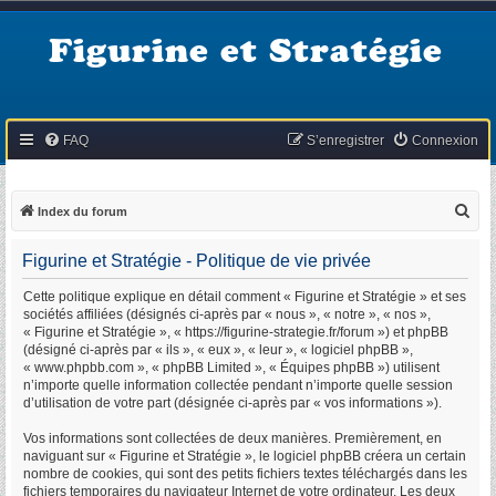
Figurine et Stratégie
FAQ
S’enregistrer
Connexion
R
Index du forum
e
Figurine et Stratégie - Politique de vie privée
c
h
Cette politique explique en détail comment « Figurine et Stratégie » et ses
sociétés affiliées (désignés ci-après par « nous », « notre », « nos »,
e
« Figurine et Stratégie », « https://figurine-strategie.fr/forum ») et phpBB
r
(désigné ci-après par « ils », « eux », « leur », « logiciel phpBB »,
« www.phpbb.com », « phpBB Limited », « Équipes phpBB ») utilisent
c
n’importe quelle information collectée pendant n’importe quelle session
h
d’utilisation de votre part (désignée ci-après par « vos informations »).
e
Vos informations sont collectées de deux manières. Premièrement, en
r
naviguant sur « Figurine et Stratégie », le logiciel phpBB créera un certain
nombre de cookies, qui sont des petits fichiers textes téléchargés dans les
fichiers temporaires du navigateur Internet de votre ordinateur. Les deux