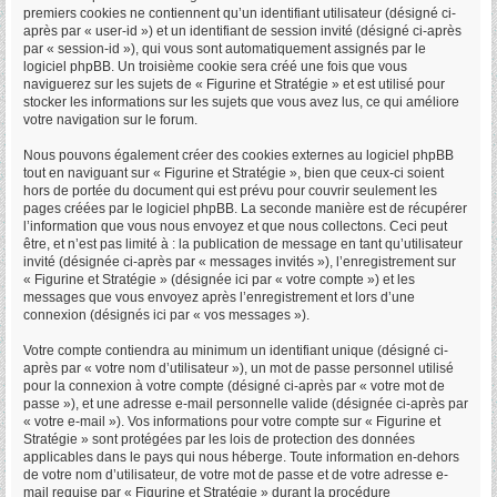
premiers cookies ne contiennent qu’un identifiant utilisateur (désigné ci-
après par « user-id ») et un identifiant de session invité (désigné ci-après
par « session-id »), qui vous sont automatiquement assignés par le
logiciel phpBB. Un troisième cookie sera créé une fois que vous
naviguerez sur les sujets de « Figurine et Stratégie » et est utilisé pour
stocker les informations sur les sujets que vous avez lus, ce qui améliore
votre navigation sur le forum.
Nous pouvons également créer des cookies externes au logiciel phpBB
tout en naviguant sur « Figurine et Stratégie », bien que ceux-ci soient
hors de portée du document qui est prévu pour couvrir seulement les
pages créées par le logiciel phpBB. La seconde manière est de récupérer
l’information que vous nous envoyez et que nous collectons. Ceci peut
être, et n’est pas limité à : la publication de message en tant qu’utilisateur
invité (désignée ci-après par « messages invités »), l’enregistrement sur
« Figurine et Stratégie » (désignée ici par « votre compte ») et les
messages que vous envoyez après l’enregistrement et lors d’une
connexion (désignés ici par « vos messages »).
Votre compte contiendra au minimum un identifiant unique (désigné ci-
après par « votre nom d’utilisateur »), un mot de passe personnel utilisé
pour la connexion à votre compte (désigné ci-après par « votre mot de
passe »), et une adresse e-mail personnelle valide (désignée ci-après par
« votre e-mail »). Vos informations pour votre compte sur « Figurine et
Stratégie » sont protégées par les lois de protection des données
applicables dans le pays qui nous héberge. Toute information en-dehors
de votre nom d’utilisateur, de votre mot de passe et de votre adresse e-
mail requise par « Figurine et Stratégie » durant la procédure