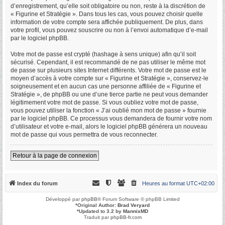
d’enregistrement, qu’elle soit obligatoire ou non, reste à la discrétion de
« Figurine et Stratégie ». Dans tous les cas, vous pouvez choisir quelle
information de votre compte sera affichée publiquement. De plus, dans
votre profil, vous pouvez souscrire ou non à l’envoi automatique d’e-mail
par le logiciel phpBB.
Votre mot de passe est crypté (hashage à sens unique) afin qu’il soit
sécurisé. Cependant, il est recommandé de ne pas utiliser le même mot
de passe sur plusieurs sites Internet différents. Votre mot de passe est le
moyen d’accès à votre compte sur « Figurine et Stratégie », conservez-le
soigneusement et en aucun cas une personne affiliée de « Figurine et
Stratégie », de phpBB ou une d’une tierce partie ne peut vous demander
légitimement votre mot de passe. Si vous oubliez votre mot de passe,
vous pouvez utiliser la fonction « J’ai oublié mon mot de passe » fournie
par le logiciel phpBB. Ce processus vous demandera de fournir votre nom
d’utilisateur et votre e-mail, alors le logiciel phpBB générera un nouveau
mot de passe qui vous permettra de vous reconnecter.
Retour à la page de connexion
Index du forum
Heures au format
UTC+02:00
Développé par
phpBB
® Forum Software © phpBB Limited
*
Original Author:
Brad Veryard
*
Updated to 3.2 by
MannixMD
Traduit par
phpBB-fr.com