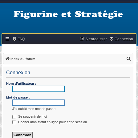
Figurine et Stratégie
FAQ
S’enregistrer
Connexion
R
Index du forum
e
Connexion
c
h
Nom d’utilisateur :
e
r
Mot de passe :
c
J’ai oublié mon mot de passe
h
Se souvenir de moi
e
Cacher mon statut en ligne pour cette session
r