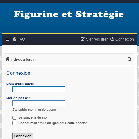
Figurine et Stratégie
FAQ
S’enregistrer
Connexion
R
Index du forum
e
Connexion
c
h
Nom d’utilisateur :
e
r
Mot de passe :
c
J’ai oublié mon mot de passe
h
Se souvenir de moi
e
Cacher mon statut en ligne pour cette session
r