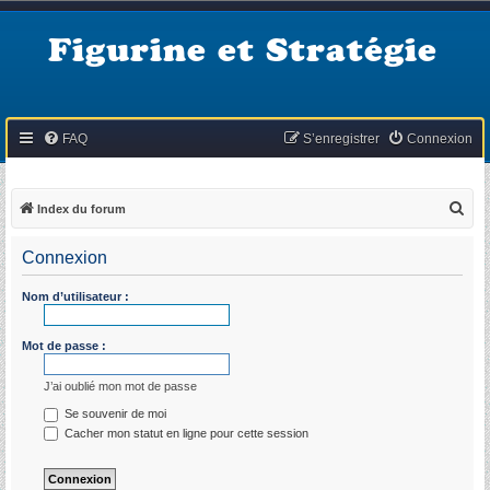
Figurine et Stratégie
FAQ
S’enregistrer
Connexion
R
Index du forum
e
Connexion
c
h
Nom d’utilisateur :
e
r
Mot de passe :
c
J’ai oublié mon mot de passe
h
Se souvenir de moi
e
Cacher mon statut en ligne pour cette session
r