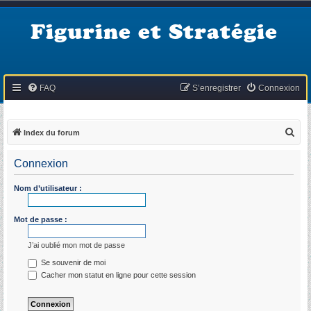
Figurine et Stratégie
FAQ
S’enregistrer
Connexion
R
Index du forum
e
Connexion
c
h
Nom d’utilisateur :
e
r
Mot de passe :
c
J’ai oublié mon mot de passe
h
Se souvenir de moi
e
Cacher mon statut en ligne pour cette session
r