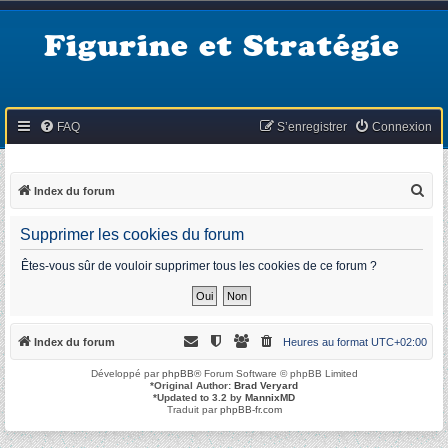
Figurine et Stratégie
FAQ
S’enregistrer
Connexion
R
Index du forum
e
Supprimer les cookies du forum
c
h
Êtes-vous sûr de vouloir supprimer tous les cookies de ce forum ?
e
r
c
Index du forum
Heures au format
UTC+02:00
h
Développé par
phpBB
® Forum Software © phpBB Limited
e
*
Original Author:
Brad Veryard
*
Updated to 3.2 by
MannixMD
r
Traduit par
phpBB-fr.com