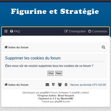
Figurine et Stratégie
FAQ
S’enregistrer
Connexion
R
Index du forum
e
Supprimer les cookies du forum
c
h
Êtes-vous sûr de vouloir supprimer tous les cookies de ce forum ?
e
r
c
Index du forum
Heures au format
UTC+02:00
h
Développé par
phpBB
® Forum Software © phpBB Limited
e
*
Original Author:
Brad Veryard
*
Updated to 3.2 by
MannixMD
r
Traduit par
phpBB-fr.com