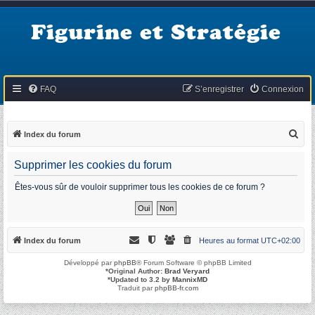
Figurine et Stratégie
FAQ
S’enregistrer
Connexion
R
Index du forum
e
Supprimer les cookies du forum
c
h
Êtes-vous sûr de vouloir supprimer tous les cookies de ce forum ?
e
r
c
Index du forum
Heures au format
UTC+02:00
h
Développé par
phpBB
® Forum Software © phpBB Limited
e
*
Original Author:
Brad Veryard
*
Updated to 3.2 by
MannixMD
r
Traduit par
phpBB-fr.com