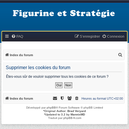
Figurine et Stratégie
FAQ
S’enregistrer
Connexion
R
Index du forum
e
Supprimer les cookies du forum
c
h
Êtes-vous sûr de vouloir supprimer tous les cookies de ce forum ?
e
r
c
Index du forum
Heures au format
UTC+02:00
h
Développé par
phpBB
® Forum Software © phpBB Limited
e
*
Original Author:
Brad Veryard
*
Updated to 3.2 by
MannixMD
r
Traduit par
phpBB-fr.com