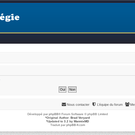
égie
?
Nous contacter
L’équipe du forum
Me
Développé par
phpBB
® Forum Software © phpBB Limited
*
Original Author:
Brad Veryard
*
Updated to 3.2 by
MannixMD
Traduit par
phpBB-fr.com