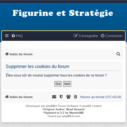
Figurine et Stratégie
FAQ
S’enregistrer
Connexion
R
Index du forum
e
Supprimer les cookies du forum
c
h
Êtes-vous sûr de vouloir supprimer tous les cookies de ce forum ?
e
r
c
Index du forum
Heures au format
UTC+02:00
h
Développé par
phpBB
® Forum Software © phpBB Limited
e
*
Original Author:
Brad Veryard
*
Updated to 3.2 by
MannixMD
r
Traduit par
phpBB-fr.com