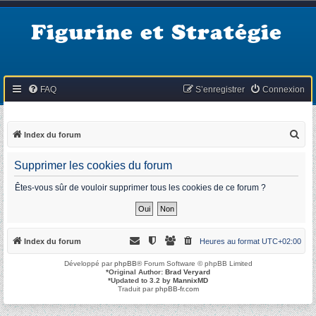
Figurine et Stratégie
FAQ
S’enregistrer
Connexion
R
Index du forum
e
Supprimer les cookies du forum
c
h
Êtes-vous sûr de vouloir supprimer tous les cookies de ce forum ?
e
r
c
Index du forum
Heures au format
UTC+02:00
h
Développé par
phpBB
® Forum Software © phpBB Limited
e
*
Original Author:
Brad Veryard
*
Updated to 3.2 by
MannixMD
r
Traduit par
phpBB-fr.com