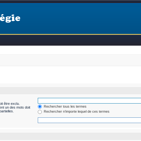
égie
it être exclu.
Rechercher tous les termes
ent un des mots doit
artielles.
Rechercher n’importe lequel de ces termes