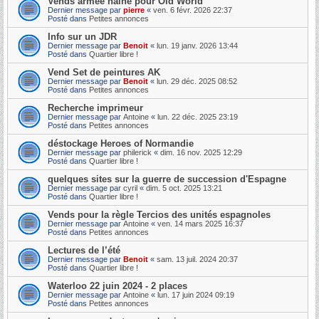
Vends armée naine pour Old World
Dernier message par
pierre
«
ven. 6 févr. 2026 22:37
Posté dans
Petites annonces
Info sur un JDR
Dernier message par
Benoit
«
lun. 19 janv. 2026 13:44
Posté dans
Quartier libre !
Vend Set de peintures AK
Dernier message par
Benoit
«
lun. 29 déc. 2025 08:52
Posté dans
Petites annonces
Recherche imprimeur
Dernier message par
Antoine
«
lun. 22 déc. 2025 23:19
Posté dans
Petites annonces
déstockage Heroes of Normandie
Dernier message par
philerick
«
dim. 16 nov. 2025 12:29
Posté dans
Quartier libre !
quelques sites sur la guerre de succession d'Espagne
Dernier message par
cyril
«
dim. 5 oct. 2025 13:21
Posté dans
Quartier libre !
Vends pour la règle Tercios des unités espagnoles
Dernier message par
Antoine
«
ven. 14 mars 2025 16:37
Posté dans
Petites annonces
Lectures de l’été
Dernier message par
Benoit
«
sam. 13 juil. 2024 20:37
Posté dans
Quartier libre !
Waterloo 22 juin 2024 - 2 places
Dernier message par
Antoine
«
lun. 17 juin 2024 09:19
Posté dans
Petites annonces