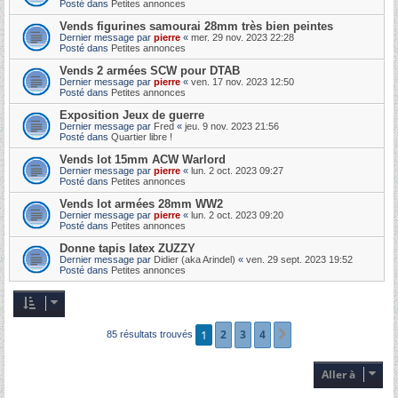
Posté dans
Petites annonces
Vends figurines samourai 28mm très bien peintes
Dernier message par
pierre
«
mer. 29 nov. 2023 22:28
Posté dans
Petites annonces
Vends 2 armées SCW pour DTAB
Dernier message par
pierre
«
ven. 17 nov. 2023 12:50
Posté dans
Petites annonces
Exposition Jeux de guerre
Dernier message par
Fred
«
jeu. 9 nov. 2023 21:56
Posté dans
Quartier libre !
Vends lot 15mm ACW Warlord
Dernier message par
pierre
«
lun. 2 oct. 2023 09:27
Posté dans
Petites annonces
Vends lot armées 28mm WW2
Dernier message par
pierre
«
lun. 2 oct. 2023 09:20
Posté dans
Petites annonces
Donne tapis latex ZUZZY
Dernier message par
Didier (aka Arindel)
«
ven. 29 sept. 2023 19:52
Posté dans
Petites annonces
1
2
3
4
Suivante
85 résultats trouvés
Aller à