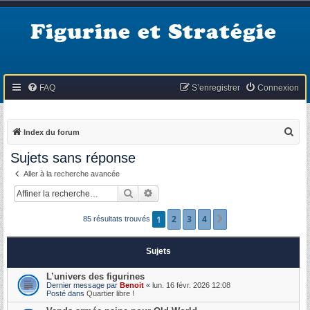
Figurine et Stratégie
FAQ
S’enregistrer
Connexion
R
Index du forum
e
Sujets sans réponse
c
Aller à la recherche avancée
h
Rechercher
Recherche avancée
e
r
1
2
3
4
Suivante
85 résultats trouvés
c
h
Sujets
e
L’univers des figurines
r
Dernier message par
Benoit
«
lun. 16 févr. 2026 12:08
Posté dans
Quartier libre !