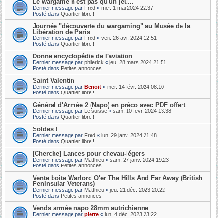
Le wargame n'est pas qu'un jeu...
Dernier message par
Fred
«
mer. 1 mai 2024 22:37
Posté dans
Quartier libre !
Journée "découverte du wargaming" au Musée de la
Libération de Paris
Dernier message par
Fred
«
ven. 26 avr. 2024 12:51
Posté dans
Quartier libre !
Donne encyclopédie de l'aviation
Dernier message par
philerick
«
jeu. 28 mars 2024 21:51
Posté dans
Petites annonces
Saint Valentin
Dernier message par
Benoit
«
mer. 14 févr. 2024 08:10
Posté dans
Quartier libre !
Général d'Armée 2 (Napo) en préco avec PDF offert
Dernier message par
Le suisse
«
sam. 10 févr. 2024 13:38
Posté dans
Quartier libre !
Soldes !
Dernier message par
Fred
«
lun. 29 janv. 2024 21:48
Posté dans
Quartier libre !
[Cherche] Lances pour chevau-légers
Dernier message par
Matthieu
«
sam. 27 janv. 2024 19:23
Posté dans
Petites annonces
Vente boite Warlord O'er The Hills And Far Away (British
Peninsular Veterans)
Dernier message par
Matthieu
«
jeu. 21 déc. 2023 20:22
Posté dans
Petites annonces
Vends armée napo 28mm autrichienne
Dernier message par
pierre
«
lun. 4 déc. 2023 23:22