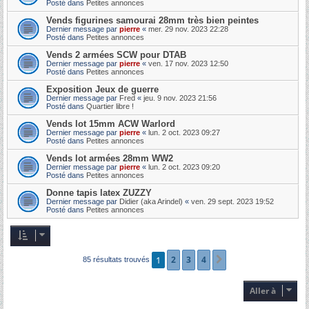
Posté dans
Petites annonces
Vends figurines samourai 28mm très bien peintes
Dernier message par
pierre
«
mer. 29 nov. 2023 22:28
Posté dans
Petites annonces
Vends 2 armées SCW pour DTAB
Dernier message par
pierre
«
ven. 17 nov. 2023 12:50
Posté dans
Petites annonces
Exposition Jeux de guerre
Dernier message par
Fred
«
jeu. 9 nov. 2023 21:56
Posté dans
Quartier libre !
Vends lot 15mm ACW Warlord
Dernier message par
pierre
«
lun. 2 oct. 2023 09:27
Posté dans
Petites annonces
Vends lot armées 28mm WW2
Dernier message par
pierre
«
lun. 2 oct. 2023 09:20
Posté dans
Petites annonces
Donne tapis latex ZUZZY
Dernier message par
Didier (aka Arindel)
«
ven. 29 sept. 2023 19:52
Posté dans
Petites annonces
1
2
3
4
Suivante
85 résultats trouvés
Aller à