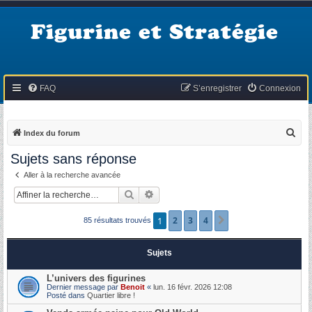
Figurine et Stratégie
FAQ
S’enregistrer
Connexion
R
Index du forum
e
Sujets sans réponse
c
Aller à la recherche avancée
h
Rechercher
Recherche avancée
e
r
1
2
3
4
Suivante
85 résultats trouvés
c
h
Sujets
e
L’univers des figurines
r
Dernier message par
Benoit
«
lun. 16 févr. 2026 12:08
Posté dans
Quartier libre !