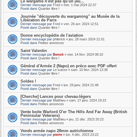
Le wargame n'est pas qu'un jeu...
Dernier message par
Fred
«
mer. 1 mai 2024 22:37
Posté dans
Quartier libre !
Journée "découverte du wargaming" au Musée de la
Libération de Paris
Dernier message par
Fred
«
ven. 26 avr. 2024 12:51
Posté dans
Quartier libre !
Donne encyclopédie de l'aviation
Dernier message par
philerick
«
jeu. 28 mars 2024 21:51
Posté dans
Petites annonces
Saint Valentin
Dernier message par
Benoit
«
mer. 14 févr. 2024 08:10
Posté dans
Quartier libre !
Général d'Armée 2 (Napo) en préco avec PDF offert
Dernier message par
Le suisse
«
sam. 10 févr. 2024 13:38
Posté dans
Quartier libre !
Soldes !
Dernier message par
Fred
«
lun. 29 janv. 2024 21:48
Posté dans
Quartier libre !
[Cherche] Lances pour chevau-légers
Dernier message par
Matthieu
«
sam. 27 janv. 2024 19:23
Posté dans
Petites annonces
Vente boite Warlord O'er The Hills And Far Away (British
Peninsular Veterans)
Dernier message par
Matthieu
«
jeu. 21 déc. 2023 20:22
Posté dans
Petites annonces
Vends armée napo 28mm autrichienne
Dernier message par
pierre
«
lun. 4 déc. 2023 23:22