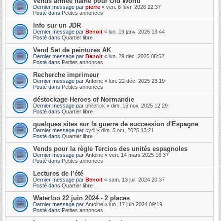
Vends armée naine pour Old World
Dernier message par
pierre
«
ven. 6 févr. 2026 22:37
Posté dans
Petites annonces
Info sur un JDR
Dernier message par
Benoit
«
lun. 19 janv. 2026 13:44
Posté dans
Quartier libre !
Vend Set de peintures AK
Dernier message par
Benoit
«
lun. 29 déc. 2025 08:52
Posté dans
Petites annonces
Recherche imprimeur
Dernier message par
Antoine
«
lun. 22 déc. 2025 23:19
Posté dans
Petites annonces
déstockage Heroes of Normandie
Dernier message par
philerick
«
dim. 16 nov. 2025 12:29
Posté dans
Quartier libre !
quelques sites sur la guerre de succession d'Espagne
Dernier message par
cyril
«
dim. 5 oct. 2025 13:21
Posté dans
Quartier libre !
Vends pour la règle Tercios des unités espagnoles
Dernier message par
Antoine
«
ven. 14 mars 2025 16:37
Posté dans
Petites annonces
Lectures de l’été
Dernier message par
Benoit
«
sam. 13 juil. 2024 20:37
Posté dans
Quartier libre !
Waterloo 22 juin 2024 - 2 places
Dernier message par
Antoine
«
lun. 17 juin 2024 09:19
Posté dans
Petites annonces