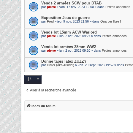
Vends 2 armées SCW pour DTAB
par
pierre
» ven. 17 nov. 2023 12:50 » dans
Petites annonces
Exposition Jeux de guerre
par
Fred
» jeu. 9 nov. 2023 21:56 » dans
Quartier libre !
Vends lot 15mm ACW Warlord
par
pierre
» lun. 2 oct. 2023 09:27 » dans
Petites annonces
Vends lot armées 28mm WW2
par
pierre
» lun. 2 oct. 2023 09:20 » dans
Petites annonces
Donne tapis latex ZUZZY
par
Didier (aka Arindel)
» ven. 29 sept. 2023 19:52 » dans
Petit
Aller à la recherche avancée
Index du forum