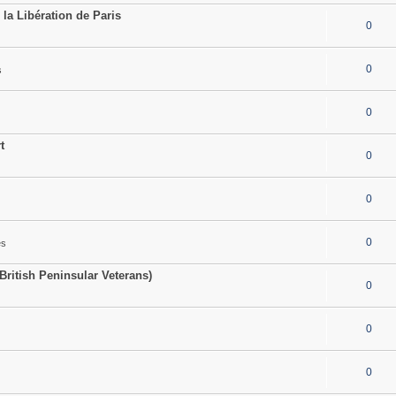
a Libération de Paris
0
0
s
0
t
0
0
0
es
British Peninsular Veterans)
0
0
0