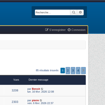
Rechercher
Recherche avan
S’enregistrer
Connexion
1
2
3
4
Suivante
85 résultats trouvés
Vues
Dernier message
par
Benoit
3208
lun. 16 févr. 2026 12:08
par
pierre
2303
ven. 6 févr. 2026 22:37