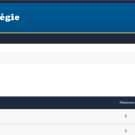
égie
Réponses
0
0