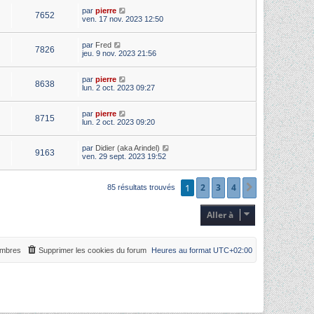
par
pierre
7652
ven. 17 nov. 2023 12:50
par
Fred
7826
jeu. 9 nov. 2023 21:56
par
pierre
8638
lun. 2 oct. 2023 09:27
par
pierre
8715
lun. 2 oct. 2023 09:20
par
Didier (aka Arindel)
9163
ven. 29 sept. 2023 19:52
1
2
3
4
Suivante
85 résultats trouvés
Aller à
mbres
Supprimer les cookies du forum
Heures au format
UTC+02:00