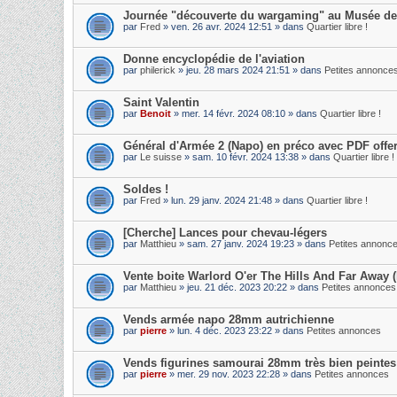
Journée "découverte du wargaming" au Musée de l
par
Fred
» ven. 26 avr. 2024 12:51 » dans
Quartier libre !
Donne encyclopédie de l'aviation
par
philerick
» jeu. 28 mars 2024 21:51 » dans
Petites annonce
Saint Valentin
par
Benoit
» mer. 14 févr. 2024 08:10 » dans
Quartier libre !
Général d'Armée 2 (Napo) en préco avec PDF offer
par
Le suisse
» sam. 10 févr. 2024 13:38 » dans
Quartier libre !
Soldes !
par
Fred
» lun. 29 janv. 2024 21:48 » dans
Quartier libre !
[Cherche] Lances pour chevau-légers
par
Matthieu
» sam. 27 janv. 2024 19:23 » dans
Petites annonc
Vente boite Warlord O'er The Hills And Far Away (
par
Matthieu
» jeu. 21 déc. 2023 20:22 » dans
Petites annonces
Vends armée napo 28mm autrichienne
par
pierre
» lun. 4 déc. 2023 23:22 » dans
Petites annonces
Vends figurines samourai 28mm très bien peintes
par
pierre
» mer. 29 nov. 2023 22:28 » dans
Petites annonces