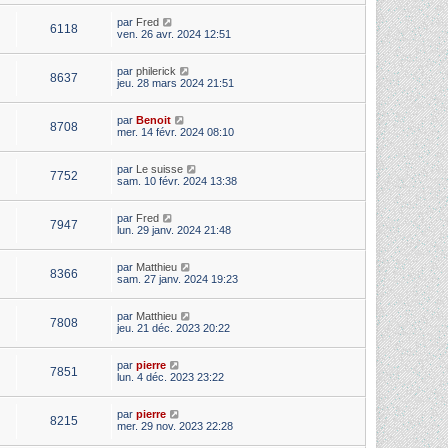
par
Fred
6118
ven. 26 avr. 2024 12:51
par
philerick
8637
jeu. 28 mars 2024 21:51
par
Benoit
8708
mer. 14 févr. 2024 08:10
par
Le suisse
7752
sam. 10 févr. 2024 13:38
par
Fred
7947
lun. 29 janv. 2024 21:48
par
Matthieu
8366
sam. 27 janv. 2024 19:23
par
Matthieu
7808
jeu. 21 déc. 2023 20:22
par
pierre
7851
lun. 4 déc. 2023 23:22
par
pierre
8215
mer. 29 nov. 2023 22:28