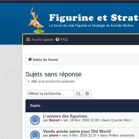
Figurine et Strat
Le forum du club Figurine et Stratégie du Kremlin Bicêtre
Accès rapide
FAQ
Index du forum
Sujets sans réponse
Aller à la recherche avancée
Rechercher
Recherche avancée
Sujets
L’univers des figurines
par
Benoit
» lun. 16 févr. 2026 12:08 » dans
Quartier libre !
Vends armée naine pour Old World
par
pierre
» ven. 6 févr. 2026 22:37 » dans
Petites annonces