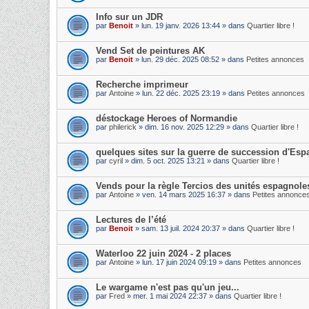
Info sur un JDR
par
Benoit
» lun. 19 janv. 2026 13:44 » dans
Quartier libre !
Vend Set de peintures AK
par
Benoit
» lun. 29 déc. 2025 08:52 » dans
Petites annonces
Recherche imprimeur
par
Antoine
» lun. 22 déc. 2025 23:19 » dans
Petites annonces
déstockage Heroes of Normandie
par
philerick
» dim. 16 nov. 2025 12:29 » dans
Quartier libre !
quelques sites sur la guerre de succession d'Es
par
cyril
» dim. 5 oct. 2025 13:21 » dans
Quartier libre !
Vends pour la règle Tercios des unités espagnole
par
Antoine
» ven. 14 mars 2025 16:37 » dans
Petites annonce
Lectures de l’été
par
Benoit
» sam. 13 juil. 2024 20:37 » dans
Quartier libre !
Waterloo 22 juin 2024 - 2 places
par
Antoine
» lun. 17 juin 2024 09:19 » dans
Petites annonces
Le wargame n'est pas qu'un jeu...
par
Fred
» mer. 1 mai 2024 22:37 » dans
Quartier libre !