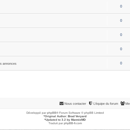
0
0
0
0
0
es annonces
Nous contacter
L’équipe du forum
Me
Développé par
phpBB
® Forum Software © phpBB Limited
*
Original Author:
Brad Veryard
*
Updated to 3.2 by
MannixMD
Traduit par
phpBB-fr.com