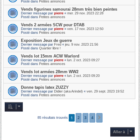
Posté dans
Petites annonces
Vends figurines samourai 28mm très bien peintes
Dernier message par
pierre
«
mer. 29 nov. 2023 22:28
Posté dans
Petites annonces
Vends 2 armées SCW pour DTAB
Dernier message par
pierre
«
ven. 17 nov. 2023 12:50
Posté dans
Petites annonces
Exposition Jeux de guerre
Dernier message par
Fred
«
jeu. 9 nov. 2023 21:56
Posté dans
Quartier libre !
Vends lot 15mm ACW Warlord
Dernier message par
pierre
«
lun. 2 oct. 2023 09:27
Posté dans
Petites annonces
Vends lot armées 28mm WW2
Dernier message par
pierre
«
lun. 2 oct. 2023 09:20
Posté dans
Petites annonces
Donne tapis latex ZUZZY
Dernier message par
Didier (aka Arindel)
«
ven. 29 sept. 2023 19:52
Posté dans
Petites annonces
1
2
3
4
Suivante
85 résultats trouvés
Aller à