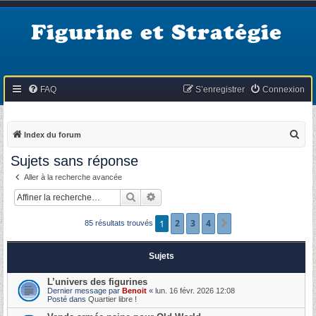
Figurine et Stratégie
FAQ
S’enregistrer
Connexion
R
Index du forum
e
Sujets sans réponse
c
Aller à la recherche avancée
h
Rechercher
Recherche avancée
e
r
1
2
3
4
Suivante
85 résultats trouvés
c
h
Sujets
e
L’univers des figurines
r
Dernier message par
Benoit
«
lun. 16 févr. 2026 12:08
Posté dans
Quartier libre !