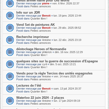
Vends armée naine pour Old World
Dernier message par
pierre
«
ven. 6 févr. 2026 22:37
Posté dans
Petites annonces
Info sur un JDR
Dernier message par
Benoit
«
lun. 19 janv. 2026 13:44
Posté dans
Quartier libre !
Vend Set de peintures AK
Dernier message par
Benoit
«
lun. 29 déc. 2025 08:52
Posté dans
Petites annonces
Recherche imprimeur
Dernier message par
Antoine
«
lun. 22 déc. 2025 23:19
Posté dans
Petites annonces
déstockage Heroes of Normandie
Dernier message par
philerick
«
dim. 16 nov. 2025 12:29
Posté dans
Quartier libre !
quelques sites sur la guerre de succession d'Espagne
Dernier message par
cyril
«
dim. 5 oct. 2025 13:21
Posté dans
Quartier libre !
Vends pour la règle Tercios des unités espagnoles
Dernier message par
Antoine
«
ven. 14 mars 2025 16:37
Posté dans
Petites annonces
Lectures de l’été
Dernier message par
Benoit
«
sam. 13 juil. 2024 20:37
Posté dans
Quartier libre !
Waterloo 22 juin 2024 - 2 places
Dernier message par
Antoine
«
lun. 17 juin 2024 09:19
Posté dans
Petites annonces