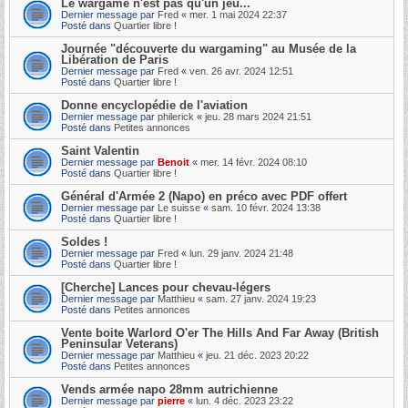
Le wargame n'est pas qu'un jeu...
Dernier message par
Fred
«
mer. 1 mai 2024 22:37
Posté dans
Quartier libre !
Journée "découverte du wargaming" au Musée de la
Libération de Paris
Dernier message par
Fred
«
ven. 26 avr. 2024 12:51
Posté dans
Quartier libre !
Donne encyclopédie de l'aviation
Dernier message par
philerick
«
jeu. 28 mars 2024 21:51
Posté dans
Petites annonces
Saint Valentin
Dernier message par
Benoit
«
mer. 14 févr. 2024 08:10
Posté dans
Quartier libre !
Général d'Armée 2 (Napo) en préco avec PDF offert
Dernier message par
Le suisse
«
sam. 10 févr. 2024 13:38
Posté dans
Quartier libre !
Soldes !
Dernier message par
Fred
«
lun. 29 janv. 2024 21:48
Posté dans
Quartier libre !
[Cherche] Lances pour chevau-légers
Dernier message par
Matthieu
«
sam. 27 janv. 2024 19:23
Posté dans
Petites annonces
Vente boite Warlord O'er The Hills And Far Away (British
Peninsular Veterans)
Dernier message par
Matthieu
«
jeu. 21 déc. 2023 20:22
Posté dans
Petites annonces
Vends armée napo 28mm autrichienne
Dernier message par
pierre
«
lun. 4 déc. 2023 23:22