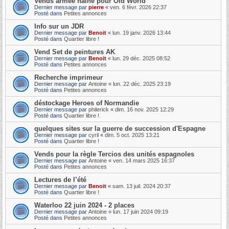
Vends armée naine pour Old World
Dernier message par
pierre
«
ven. 6 févr. 2026 22:37
Posté dans
Petites annonces
Info sur un JDR
Dernier message par
Benoit
«
lun. 19 janv. 2026 13:44
Posté dans
Quartier libre !
Vend Set de peintures AK
Dernier message par
Benoit
«
lun. 29 déc. 2025 08:52
Posté dans
Petites annonces
Recherche imprimeur
Dernier message par
Antoine
«
lun. 22 déc. 2025 23:19
Posté dans
Petites annonces
déstockage Heroes of Normandie
Dernier message par
philerick
«
dim. 16 nov. 2025 12:29
Posté dans
Quartier libre !
quelques sites sur la guerre de succession d'Espagne
Dernier message par
cyril
«
dim. 5 oct. 2025 13:21
Posté dans
Quartier libre !
Vends pour la règle Tercios des unités espagnoles
Dernier message par
Antoine
«
ven. 14 mars 2025 16:37
Posté dans
Petites annonces
Lectures de l’été
Dernier message par
Benoit
«
sam. 13 juil. 2024 20:37
Posté dans
Quartier libre !
Waterloo 22 juin 2024 - 2 places
Dernier message par
Antoine
«
lun. 17 juin 2024 09:19
Posté dans
Petites annonces