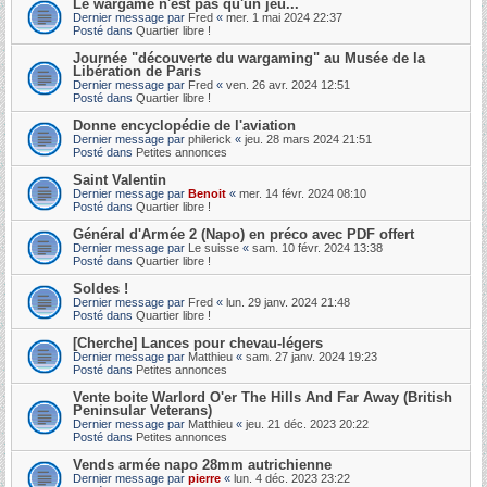
Le wargame n'est pas qu'un jeu...
Dernier message par
Fred
«
mer. 1 mai 2024 22:37
Posté dans
Quartier libre !
Journée "découverte du wargaming" au Musée de la
Libération de Paris
Dernier message par
Fred
«
ven. 26 avr. 2024 12:51
Posté dans
Quartier libre !
Donne encyclopédie de l'aviation
Dernier message par
philerick
«
jeu. 28 mars 2024 21:51
Posté dans
Petites annonces
Saint Valentin
Dernier message par
Benoit
«
mer. 14 févr. 2024 08:10
Posté dans
Quartier libre !
Général d'Armée 2 (Napo) en préco avec PDF offert
Dernier message par
Le suisse
«
sam. 10 févr. 2024 13:38
Posté dans
Quartier libre !
Soldes !
Dernier message par
Fred
«
lun. 29 janv. 2024 21:48
Posté dans
Quartier libre !
[Cherche] Lances pour chevau-légers
Dernier message par
Matthieu
«
sam. 27 janv. 2024 19:23
Posté dans
Petites annonces
Vente boite Warlord O'er The Hills And Far Away (British
Peninsular Veterans)
Dernier message par
Matthieu
«
jeu. 21 déc. 2023 20:22
Posté dans
Petites annonces
Vends armée napo 28mm autrichienne
Dernier message par
pierre
«
lun. 4 déc. 2023 23:22