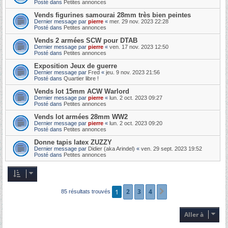
Posté dans
Petites annonces
Vends figurines samourai 28mm très bien peintes
Dernier message par
pierre
«
mer. 29 nov. 2023 22:28
Posté dans
Petites annonces
Vends 2 armées SCW pour DTAB
Dernier message par
pierre
«
ven. 17 nov. 2023 12:50
Posté dans
Petites annonces
Exposition Jeux de guerre
Dernier message par
Fred
«
jeu. 9 nov. 2023 21:56
Posté dans
Quartier libre !
Vends lot 15mm ACW Warlord
Dernier message par
pierre
«
lun. 2 oct. 2023 09:27
Posté dans
Petites annonces
Vends lot armées 28mm WW2
Dernier message par
pierre
«
lun. 2 oct. 2023 09:20
Posté dans
Petites annonces
Donne tapis latex ZUZZY
Dernier message par
Didier (aka Arindel)
«
ven. 29 sept. 2023 19:52
Posté dans
Petites annonces
1
2
3
4
Suivante
85 résultats trouvés
Aller à