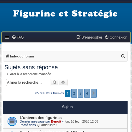
Figurine et Stratégie
FAQ
S’enregistrer
Connexion
R
Index du forum
e
Sujets sans réponse
c
Aller à la recherche avancée
h
Rechercher
Recherche avancée
e
r
1
2
3
4
Suivante
85 résultats trouvés
c
h
Sujets
e
L’univers des figurines
r
Dernier message par
Benoit
«
lun. 16 févr. 2026 12:08
Posté dans
Quartier libre !