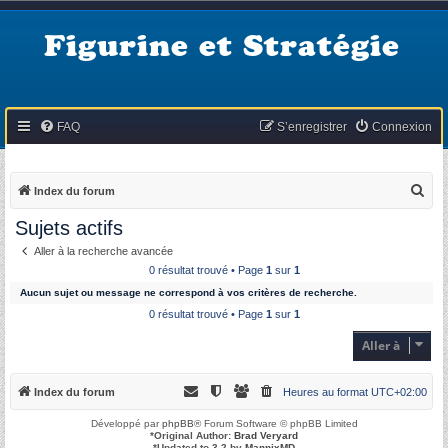
Figurine et Stratégie
FAQ
S’enregistrer
Connexion
R
Index du forum
e
Sujets actifs
c
Aller à la recherche avancée
h
0 résultat trouvé • Page
1
sur
1
e
Aucun sujet ou message ne correspond à vos critères de recherche.
r
0 résultat trouvé • Page
1
sur
1
c
Aller à
h
e
Index du forum
Heures au format
UTC+02:00
r
Développé par
phpBB
® Forum Software © phpBB Limited
*
Original Author:
Brad Veryard
*
Updated to 3.2 by
MannixMD