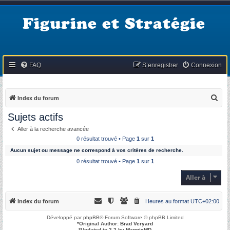
Figurine et Stratégie
FAQ
S’enregistrer
Connexion
R
Index du forum
e
Sujets actifs
c
Aller à la recherche avancée
h
0 résultat trouvé • Page
1
sur
1
e
Aucun sujet ou message ne correspond à vos critères de recherche.
r
0 résultat trouvé • Page
1
sur
1
c
Aller à
h
e
Index du forum
Heures au format
UTC+02:00
r
Développé par
phpBB
® Forum Software © phpBB Limited
*
Original Author:
Brad Veryard
*
Updated to 3.2 by
MannixMD