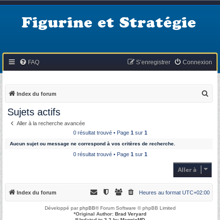
Figurine et Stratégie
FAQ
S’enregistrer
Connexion
R
Index du forum
e
Sujets actifs
c
Aller à la recherche avancée
h
0 résultat trouvé • Page
1
sur
1
e
Aucun sujet ou message ne correspond à vos critères de recherche.
r
0 résultat trouvé • Page
1
sur
1
c
Aller à
h
e
Index du forum
Heures au format
UTC+02:00
r
Développé par
phpBB
® Forum Software © phpBB Limited
*
Original Author:
Brad Veryard
*
Updated to 3.2 by
MannixMD