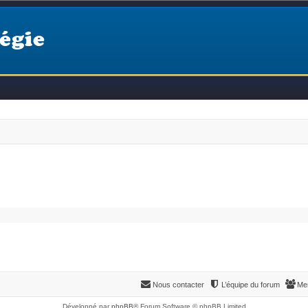
égie
Nous contacter
L’équipe du forum
Me
Développé par
phpBB
® Forum Software © phpBB Limited