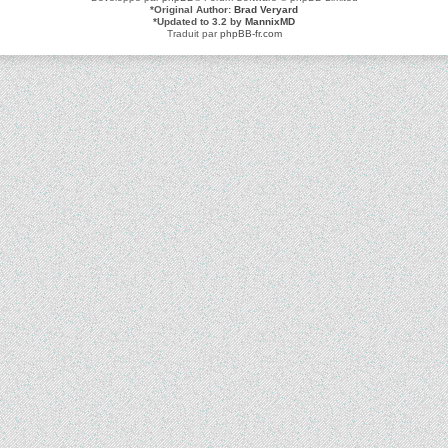
*
Original Author:
Brad Veryard
*
Updated to 3.2 by
MannixMD
Traduit par
phpBB-fr.com