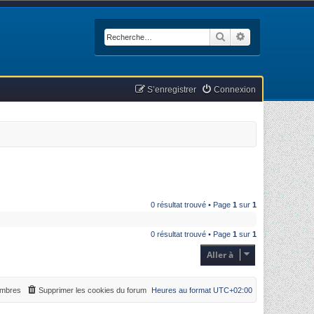
Rechercher
Recherche avan
S’enregistrer
Connexion
0 résultat trouvé • Page
1
sur
1
0 résultat trouvé • Page
1
sur
1
Aller à
mbres
Supprimer les cookies du forum
Heures au format
UTC+02:00