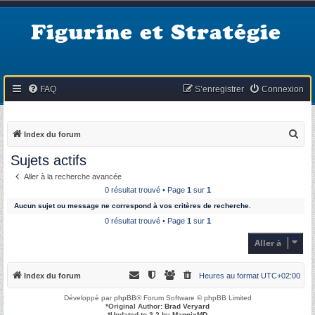
Figurine et Stratégie
FAQ
S’enregistrer
Connexion
R
Index du forum
e
Sujets actifs
c
Aller à la recherche avancée
h
0 résultat trouvé • Page
1
sur
1
e
Aucun sujet ou message ne correspond à vos critères de recherche.
r
0 résultat trouvé • Page
1
sur
1
c
Aller à
h
e
Index du forum
Heures au format
UTC+02:00
r
Développé par
phpBB
® Forum Software © phpBB Limited
*
Original Author:
Brad Veryard
*
Updated to 3.2 by
MannixMD