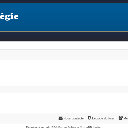
égie
Nous contacter
L’équipe du forum
Me
Développé par
phpBB
® Forum Software © phpBB Limited