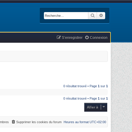
Rechercher
Recherche avan
S’enregistrer
Connexion
0 résultat trouvé • Page
1
sur
1
0 résultat trouvé • Page
1
sur
1
Aller à
mbres
Supprimer les cookies du forum
Heures au format
UTC+02:00