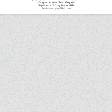
*
Original Author:
Brad Veryard
*
Updated to 3.2 by
MannixMD
Traduit par
phpBB-fr.com