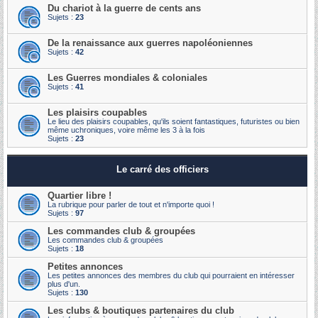
Du chariot à la guerre de cents ans
Sujets :
23
De la renaissance aux guerres napoléoniennes
Sujets :
42
Les Guerres mondiales & coloniales
Sujets :
41
Les plaisirs coupables
Le lieu des plaisirs coupables, qu'ils soient fantastiques, futuristes ou bien
même uchroniques, voire même les 3 à la fois
Sujets :
23
Le carré des officiers
Quartier libre !
La rubrique pour parler de tout et n'importe quoi !
Sujets :
97
Les commandes club & groupées
Les commandes club & groupées
Sujets :
18
Petites annonces
Les petites annonces des membres du club qui pourraient en intéresser
plus d'un.
Sujets :
130
Les clubs & boutiques partenaires du club