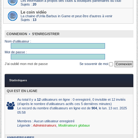
Les information à propos des clubs & boutiques partenaires du club
Sujets :
20
Le coin vidéo
La chaine d'Urila Barbus in Game et peut être d'autres à venir
Sujets :
13
CONNEXION
•
S’ENREGISTRER
Nom d’utilisateur :
Mot de passe :
J’ai oublié mon mot de passe
Se souvenir de moi
Statistiques
QUI EST EN LIGNE
Au total il y a
12
utilisateurs en ligne : 0 enregistré, 0 invisible et 12 invités
(d’après le nombre d’utilisateurs actifs ces 5 dernières minutes)
Le record du nombre d’utilisateurs en ligne est de
904
, le lun. 13 oct. 2025
05:58
Membres : Aucun utilisateur enregistré
Légende :
Administrateurs
,
Modérateurs globaux
ANNIVERSAIRES