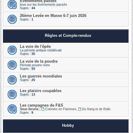
Événements passés
tous sur les événements passés
Sujets :
44
26ème Levée en Masse 6-7 juin 2026
Sujets :
1
Règles et Compte-rendus
La voie de l'épée
La période antique médiévale
Sujets :
35
La voie de la poudre
Période poudre noire
Sujets :
93
Les guerres mondiales
Sujets :
25
Les plaisirs coupables
Sujets :
13
Les campagnes de F&S
Sous-forums :
Colonies en Flammes
,
Du Sang et de Rails
Sujets :
9
Hobby