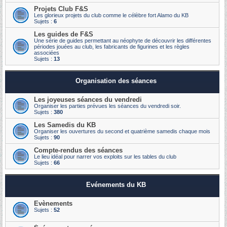
Projets Club F&S
Les glorieux projets du club comme le célèbre fort Alamo du KB
Sujets :
6
Les guides de F&S
Une série de guides permettant au néophyte de découvrir les différentes
périodes jouées au club, les fabricants de figurines et les règles
associées
Sujets :
13
Organisation des séances
Les joyeuses séances du vendredi
Organiser les parties prévues les séances du vendredi soir.
Sujets :
380
Les Samedis du KB
Organiser les ouvertures du second et quatrième samedis chaque mois
Sujets :
90
Compte-rendus des séances
Le lieu idéal pour narrer vos exploits sur les tables du club
Sujets :
66
Evénements du KB
Evènements
Sujets :
52