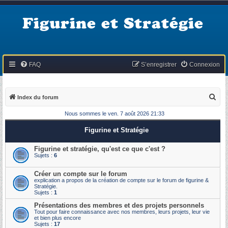
Figurine et Stratégie
FAQ
S’enregistrer
Connexion
R
Index du forum
e
Nous sommes le ven. 7 août 2026 21:33
c
Figurine et Stratégie
h
e
Figurine et stratégie, qu'est ce que c'est ?
Sujets :
6
r
c
Créer un compte sur le forum
explication a propos de la création de compte sur le forum de figurine &
h
Stratégie.
Sujets :
1
e
Présentations des membres et des projets personnels
r
Tout pour faire connaissance avec nos membres, leurs projets, leur vie
et bien plus encore
Sujets :
17