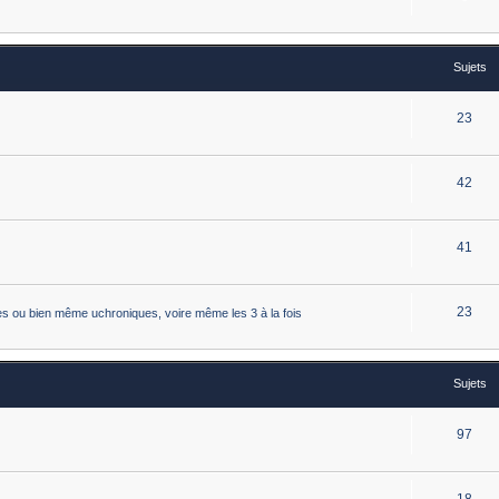
Sujets
23
42
41
23
istes ou bien même uchroniques, voire même les 3 à la fois
Sujets
97
18