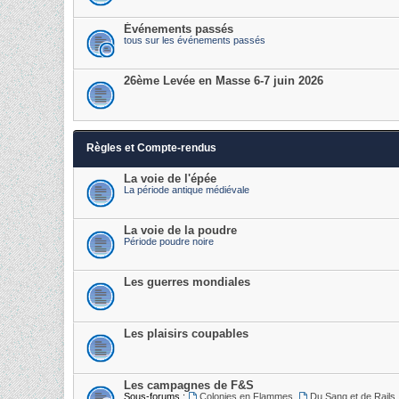
Événements passés
tous sur les événements passés
26ème Levée en Masse 6-7 juin 2026
Règles et Compte-rendus
La voie de l'épée
La période antique médiévale
La voie de la poudre
Période poudre noire
Les guerres mondiales
Les plaisirs coupables
Les campagnes de F&S
Sous-forums :
Colonies en Flammes
,
Du Sang et de Rails