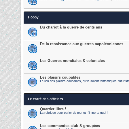
Hobby
Du chariot à la guerre de cents ans
De la renaissance aux guerres napoléoniennes
Les Guerres mondiales & coloniales
Les plaisirs coupables
Le lieu des plaisirs coupables, qu'ils soient fantastiques, futur
Le carré des officiers
Quartier libre !
La rubrique pour parler de tout et n'importe quoi !
Les commandes club & groupées