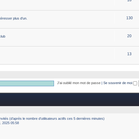
130
éresser plus d'un.
20
club
13
J’ai oublié mon mot de passe
|
Se souvenir de moi
2 invités (d’après le nombre d’utilisateurs actifs ces 5 dernières minutes)
ct. 2025 05:58