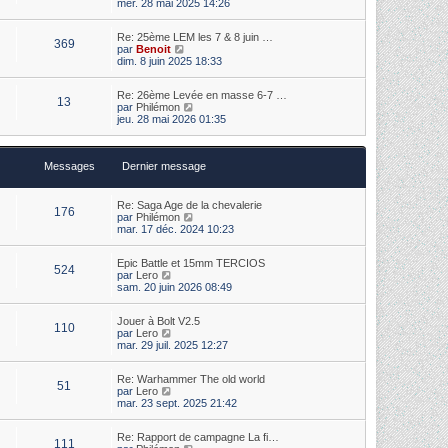
o
s
mer. 28 mai 2025 14:26
e
i
s
r
r
a
m
Re: 25ème LEM les 7 & 8 juin …
l
g
369
e
V
par
Benoit
e
e
s
o
dim. 8 juin 2025 18:33
d
s
i
e
a
r
r
Re: 26ème Levée en masse 6-7 …
g
l
n
13
V
par
Philémon
e
e
i
o
jeu. 28 mai 2026 01:35
d
e
i
e
r
r
r
m
l
n
e
Messages
Dernier message
e
i
s
d
e
s
e
r
a
r
m
Re: Saga Age de la chevalerie
g
176
n
e
V
par
Philémon
e
i
s
o
mar. 17 déc. 2024 10:23
e
s
i
r
a
r
m
Epic Battle et 15mm TERCIOS
g
l
524
V
e
par
Lero
e
e
o
s
sam. 20 juin 2026 08:49
d
i
s
e
r
a
r
Jouer à Bolt V2.5
l
g
n
110
V
par
Lero
e
e
i
o
mar. 29 juil. 2025 12:27
d
e
i
e
r
r
r
m
Re: Warhammer The old world
l
n
e
51
V
par
Lero
e
i
s
o
mar. 23 sept. 2025 21:42
d
e
s
i
e
r
a
r
r
m
g
Re: Rapport de campagne La fi…
l
n
e
111
e
V