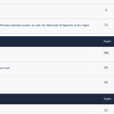
6
13
érentes périodes jouées au club, les fabricants de figurines et les règles
Sujets
380
90
que mois
66
Sujets
52