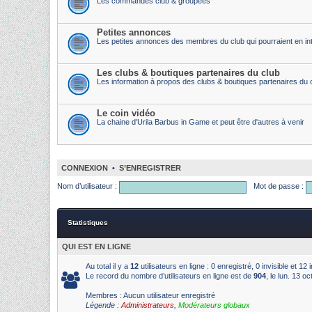
Les commandes club & groupées
Petites annonces
Les petites annonces des membres du club qui pourraient en int
Les clubs & boutiques partenaires du club
Les information à propos des clubs & boutiques partenaires du 
Le coin vidéo
La chaine d'Urila Barbus in Game et peut être d'autres à venir
CONNEXION
•
S’ENREGISTRER
Nom d’utilisateur :
Mot de passe :
Statistiques
QUI EST EN LIGNE
Au total il y a
12
utilisateurs en ligne : 0 enregistré, 0 invisible et 1
Le record du nombre d’utilisateurs en ligne est de
904
, le lun. 13 o
Membres : Aucun utilisateur enregistré
Légende :
Administrateurs
,
Modérateurs globaux