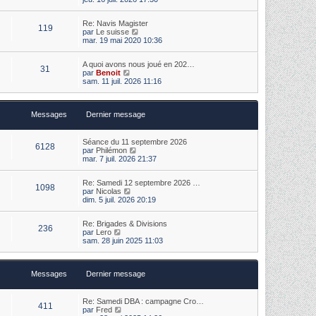
e
i
e
r
r
r
m
Re: Navis Magister
l
n
e
119
V
par
Le suisse
e
i
s
o
mar. 19 mai 2020 10:36
d
e
s
i
e
r
a
r
r
m
g
A quoi avons nous joué en 202…
l
n
e
31
e
V
par
Benoit
e
i
s
o
sam. 11 juil. 2026 11:16
d
e
s
i
e
r
a
r
r
m
g
l
n
e
e
Messages
Dernier message
e
i
s
d
e
s
e
r
a
r
m
Séance du 11 septembre 2026
g
6128
n
V
e
par
Philémon
e
i
o
s
mar. 7 juil. 2026 21:37
e
i
s
r
r
a
m
Re: Samedi 12 septembre 2026 …
l
g
1098
e
V
par
Nicolas
e
e
s
o
dim. 5 juil. 2026 20:19
d
s
i
e
a
r
r
Re: Brigades & Divisions
g
l
n
236
V
par
Lero
e
e
i
o
sam. 28 juin 2025 11:03
d
e
i
e
r
r
r
m
l
n
e
Messages
Dernier message
e
i
s
d
e
s
e
r
a
r
m
Re: Samedi DBA : campagne Cro…
g
411
n
V
e
par
Fred
e
i