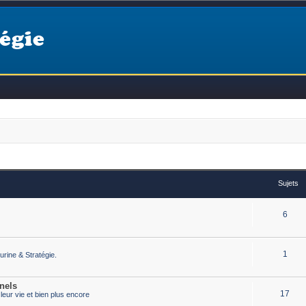
égie
Sujets
6
1
urine & Stratégie.
nels
17
eur vie et bien plus encore