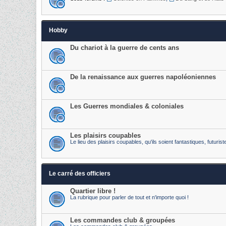
Hobby
Du chariot à la guerre de cents ans
De la renaissance aux guerres napoléoniennes
Les Guerres mondiales & coloniales
Les plaisirs coupables
Le lieu des plaisirs coupables, qu'ils soient fantastiques, futur
Le carré des officiers
Quartier libre !
La rubrique pour parler de tout et n'importe quoi !
Les commandes club & groupées