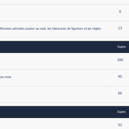
6
13
érentes périodes jouées au club, les fabricants de figurines et les règles
Sujets
380
90
que mois
66
Sujets
52