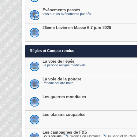
Événements passés
tous sur les événements passés
26ème Levée en Masse 6-7 juin 2026
Règles et Compte-rendus
La voie de l'épée
La période antique médiévale
La voie de la poudre
Période poudre noire
Les guerres mondiales
Les plaisirs coupables
Les campagnes de F&S
Sous-forums :
Colonies en Flammes
,
Du Sang et de Rails