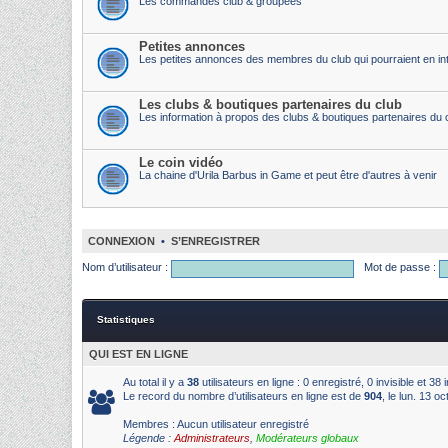
Les commandes club & groupées
Petites annonces
Les petites annonces des membres du club qui pourraient en int
Les clubs & boutiques partenaires du club
Les information à propos des clubs & boutiques partenaires du 
Le coin vidéo
La chaine d'Urila Barbus in Game et peut être d'autres à venir
CONNEXION
•
S’ENREGISTRER
Nom d’utilisateur :
Mot de passe :
Statistiques
QUI EST EN LIGNE
Au total il y a
38
utilisateurs en ligne : 0 enregistré, 0 invisible et 3
Le record du nombre d’utilisateurs en ligne est de
904
, le lun. 13 o
Membres : Aucun utilisateur enregistré
Légende :
Administrateurs
,
Modérateurs globaux