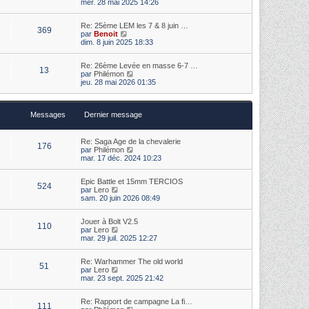
o
s
mer. 28 mai 2025 14:26
e
i
s
r
r
a
m
Re: 25ème LEM les 7 & 8 juin …
l
g
369
e
V
par
Benoit
e
e
s
o
dim. 8 juin 2025 18:33
d
s
i
e
a
r
r
Re: 26ème Levée en masse 6-7 …
g
l
n
13
V
par
Philémon
e
e
i
o
jeu. 28 mai 2026 01:35
d
e
i
e
r
r
r
m
l
n
e
Messages
Dernier message
e
i
s
d
e
s
e
r
a
r
m
Re: Saga Age de la chevalerie
g
176
n
e
V
par
Philémon
e
i
s
o
mar. 17 déc. 2024 10:23
e
s
i
r
a
r
m
Epic Battle et 15mm TERCIOS
g
l
524
V
e
par
Lero
e
e
o
s
sam. 20 juin 2026 08:49
d
i
s
e
r
a
r
Jouer à Bolt V2.5
l
g
n
110
V
par
Lero
e
e
i
o
mar. 29 juil. 2025 12:27
d
e
i
e
r
r
r
m
Re: Warhammer The old world
l
n
e
51
V
par
Lero
e
i
s
o
mar. 23 sept. 2025 21:42
d
e
s
i
e
r
a
r
r
m
g
Re: Rapport de campagne La fi…
l
n
e
111
e
V