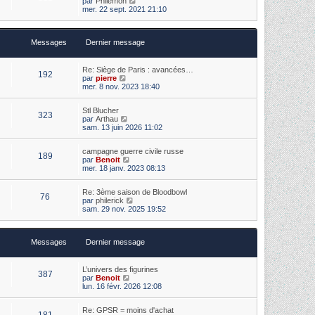
par
Philémon
e
i
s
o
mer. 22 sept. 2021 21:10
d
e
s
i
e
r
a
r
r
m
g
l
n
e
e
Messages
Dernier message
e
i
s
d
e
s
e
r
a
r
m
Re: Siège de Paris : avancées…
g
192
n
e
V
par
pierre
e
i
s
o
mer. 8 nov. 2023 18:40
e
s
i
r
a
r
m
Stl Blucher
g
l
323
V
e
par
Arthau
e
e
o
s
sam. 13 juin 2026 11:02
d
i
s
e
r
a
r
campagne guerre civile russe
l
g
n
189
V
par
Benoit
e
e
i
o
mer. 18 janv. 2023 08:13
d
e
i
e
r
r
r
m
Re: 3ème saison de Bloodbowl
l
n
e
76
V
par
philerick
e
i
s
o
sam. 29 nov. 2025 19:52
d
e
s
i
e
r
a
r
r
m
g
l
n
e
e
Messages
Dernier message
e
i
s
d
e
s
e
r
a
r
m
L’univers des figurines
g
387
n
e
V
par
Benoit
e
i
s
o
lun. 16 févr. 2026 12:08
e
s
i
r
a
r
m
Re: GPSR = moins d'achat
g
l
181