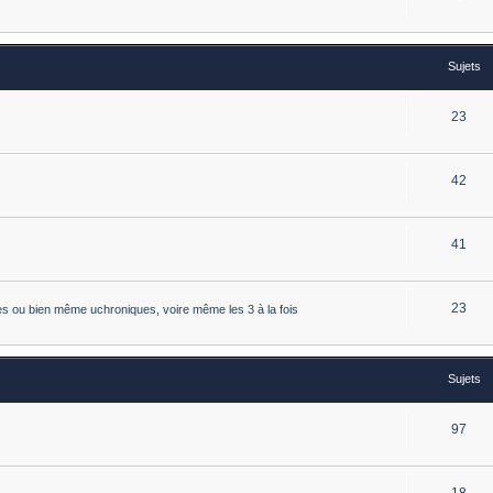
Sujets
23
42
41
23
istes ou bien même uchroniques, voire même les 3 à la fois
Sujets
97
18