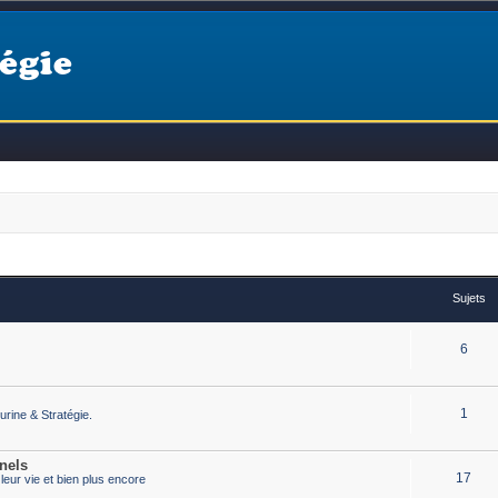
égie
Sujets
6
1
urine & Stratégie.
nels
17
eur vie et bien plus encore