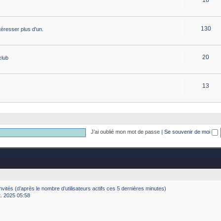
130
éresser plus d'un.
20
club
13
J’ai oublié mon mot de passe
|
Se souvenir de moi
8 invités (d’après le nombre d’utilisateurs actifs ces 5 dernières minutes)
ct. 2025 05:58