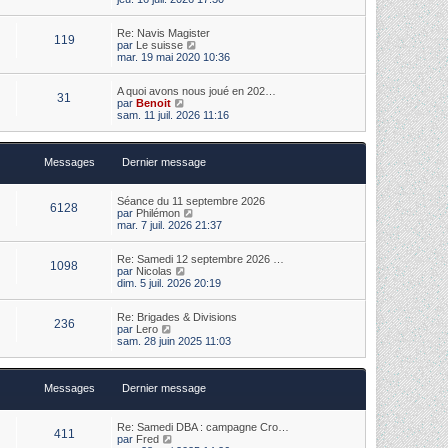
e
i
e
r
r
r
m
Re: Navis Magister
l
n
e
119
V
par
Le suisse
e
i
s
o
mar. 19 mai 2020 10:36
d
e
s
i
e
r
a
r
r
m
g
A quoi avons nous joué en 202…
l
n
e
31
e
V
par
Benoit
e
i
s
o
sam. 11 juil. 2026 11:16
d
e
s
i
e
r
a
r
r
m
g
l
n
e
e
Messages
Dernier message
e
i
s
d
e
s
e
r
a
r
m
Séance du 11 septembre 2026
g
6128
n
V
e
par
Philémon
e
i
o
s
mar. 7 juil. 2026 21:37
e
i
s
r
r
a
m
Re: Samedi 12 septembre 2026 …
l
g
1098
e
V
par
Nicolas
e
e
s
o
dim. 5 juil. 2026 20:19
d
s
i
e
a
r
r
Re: Brigades & Divisions
g
l
n
236
V
par
Lero
e
e
i
o
sam. 28 juin 2025 11:03
d
e
i
e
r
r
r
m
l
n
e
Messages
Dernier message
e
i
s
d
e
s
e
r
a
r
m
Re: Samedi DBA : campagne Cro…
g
411
n
V
e
par
Fred
e
i