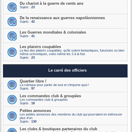
Du chariot à la guerre de cents ans
Sujets :
23
De la renaissance aux guerres napoléoniennes
Sujets :
42
Les Guerres mondiales & coloniales
Sujets :
41
Les plaisirs coupables
Le lieu des plaisirs coupables, qu'ils soient fantastiques, futuristes ou bien
même uchroniques, voire même les 3 à la fois
Sujets :
23
Le carré des officiers
Quartier libre !
La rubrique pour parler de tout et n'importe quoi !
Sujets :
97
Les commandes club & groupées
Les commandes club & groupées
Sujets :
18
Petites annonces
Les petites annonces des membres du club qui pourraient en intéresser
plus d'un.
Sujets :
130
Les clubs & boutiques partenaires du club