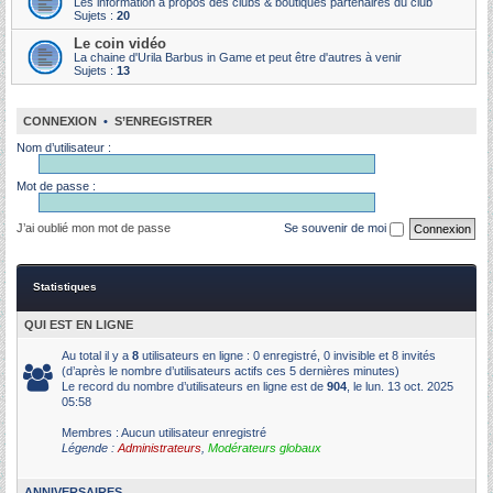
Les information à propos des clubs & boutiques partenaires du club
Sujets :
20
Le coin vidéo
La chaine d'Urila Barbus in Game et peut être d'autres à venir
Sujets :
13
CONNEXION
•
S’ENREGISTRER
Nom d’utilisateur :
Mot de passe :
J’ai oublié mon mot de passe
Se souvenir de moi
Statistiques
QUI EST EN LIGNE
Au total il y a
8
utilisateurs en ligne : 0 enregistré, 0 invisible et 8 invités
(d’après le nombre d’utilisateurs actifs ces 5 dernières minutes)
Le record du nombre d’utilisateurs en ligne est de
904
, le lun. 13 oct. 2025
05:58
Membres : Aucun utilisateur enregistré
Légende :
Administrateurs
,
Modérateurs globaux
ANNIVERSAIRES