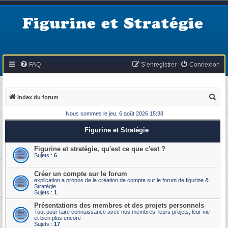
Figurine et Stratégie
FAQ
S’enregistrer
Connexion
R
Index du forum
e
Nous sommes le jeu. 6 août 2026 15:38
c
Figurine et Stratégie
h
e
Figurine et stratégie, qu'est ce que c'est ?
Sujets :
6
r
c
Créer un compte sur le forum
explication a propos de la création de compte sur le forum de figurine &
h
Stratégie.
Sujets :
1
e
Présentations des membres et des projets personnels
r
Tout pour faire connaissance avec nos membres, leurs projets, leur vie
et bien plus encore
Sujets :
17