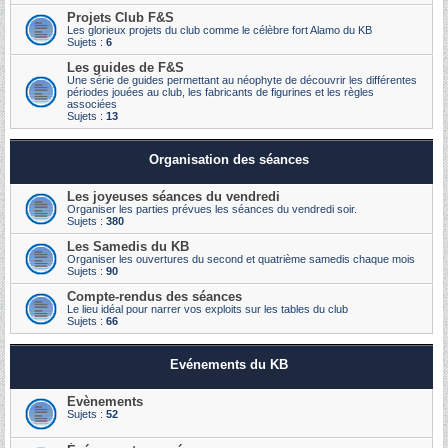
Projets Club F&S
Les glorieux projets du club comme le célèbre fort Alamo du KB
Sujets :
6
Les guides de F&S
Une série de guides permettant au néophyte de découvrir les différentes
périodes jouées au club, les fabricants de figurines et les règles
associées
Sujets :
13
Organisation des séances
Les joyeuses séances du vendredi
Organiser les parties prévues les séances du vendredi soir.
Sujets :
380
Les Samedis du KB
Organiser les ouvertures du second et quatrième samedis chaque mois
Sujets :
90
Compte-rendus des séances
Le lieu idéal pour narrer vos exploits sur les tables du club
Sujets :
66
Evénements du KB
Evènements
Sujets :
52