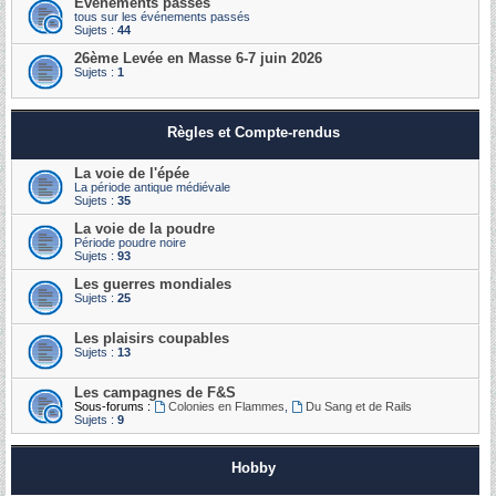
Événements passés
tous sur les événements passés
Sujets :
44
26ème Levée en Masse 6-7 juin 2026
Sujets :
1
Règles et Compte-rendus
La voie de l'épée
La période antique médiévale
Sujets :
35
La voie de la poudre
Période poudre noire
Sujets :
93
Les guerres mondiales
Sujets :
25
Les plaisirs coupables
Sujets :
13
Les campagnes de F&S
Sous-forums :
Colonies en Flammes
,
Du Sang et de Rails
Sujets :
9
Hobby