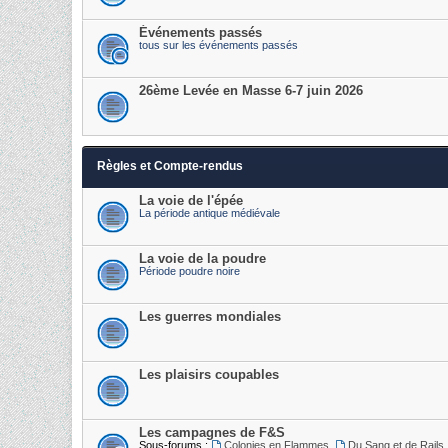
Événements passés
tous sur les événements passés
26ème Levée en Masse 6-7 juin 2026
Règles et Compte-rendus
La voie de l'épée
La période antique médiévale
La voie de la poudre
Période poudre noire
Les guerres mondiales
Les plaisirs coupables
Les campagnes de F&S
Sous-forums :
Colonies en Flammes
,
Du Sang et de Rails