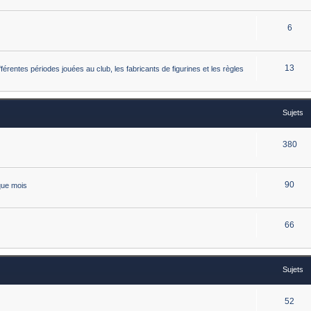
6
13
érentes périodes jouées au club, les fabricants de figurines et les règles
Sujets
380
90
que mois
66
Sujets
52