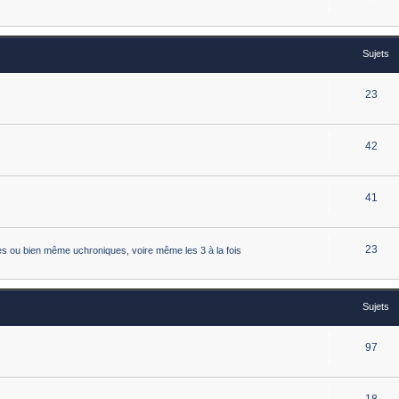
Sujets
23
42
41
23
istes ou bien même uchroniques, voire même les 3 à la fois
Sujets
97
18