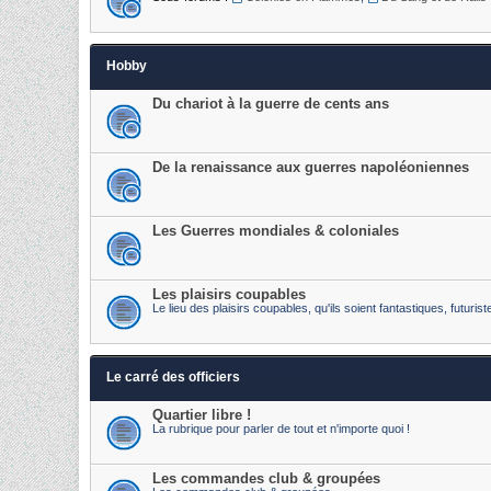
Hobby
Du chariot à la guerre de cents ans
De la renaissance aux guerres napoléoniennes
Les Guerres mondiales & coloniales
Les plaisirs coupables
Le lieu des plaisirs coupables, qu'ils soient fantastiques, futur
Le carré des officiers
Quartier libre !
La rubrique pour parler de tout et n'importe quoi !
Les commandes club & groupées