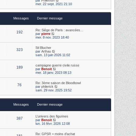
par
Philémon
e
i
s
o
mer. 22 sept. 2021 21:10
d
e
s
i
e
r
a
r
r
m
g
l
n
e
e
Messages
Dernier message
e
i
s
d
e
s
e
r
a
r
m
Re: Siège de Paris : avancées…
g
192
n
e
V
par
pierre
e
i
s
o
mer. 8 nov. 2023 18:40
e
s
i
r
a
r
m
Stl Blucher
g
l
323
V
e
par
Arthau
e
e
o
s
sam. 13 juin 2026 11:02
d
i
s
e
r
a
r
campagne guerre civile russe
l
g
n
189
V
par
Benoit
e
e
i
o
mer. 18 janv. 2023 08:13
d
e
i
e
r
r
r
m
Re: 3ème saison de Bloodbowl
l
n
e
76
V
par
philerick
e
i
s
o
sam. 29 nov. 2025 19:52
d
e
s
i
e
r
a
r
r
m
g
l
n
e
e
Messages
Dernier message
e
i
s
d
e
s
e
r
a
r
m
L’univers des figurines
g
387
n
e
V
par
Benoit
e
i
s
o
lun. 16 févr. 2026 12:08
e
s
i
r
a
r
m
Re: GPSR = moins d'achat
g
l
181