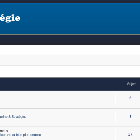
égie
Sujets
6
1
urine & Stratégie.
nels
17
eur vie et bien plus encore