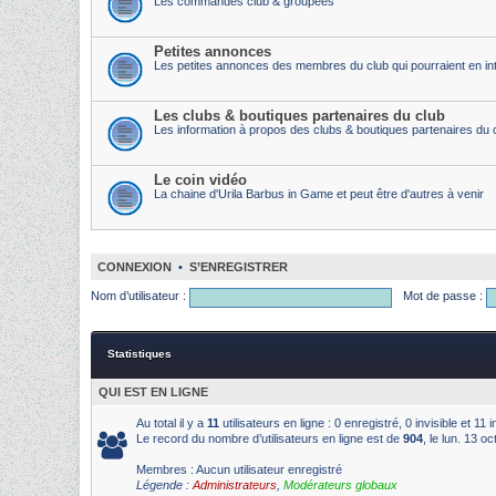
Les commandes club & groupées
Petites annonces
Les petites annonces des membres du club qui pourraient en int
Les clubs & boutiques partenaires du club
Les information à propos des clubs & boutiques partenaires du 
Le coin vidéo
La chaine d'Urila Barbus in Game et peut être d'autres à venir
CONNEXION
•
S’ENREGISTRER
Nom d’utilisateur :
Mot de passe :
Statistiques
QUI EST EN LIGNE
Au total il y a
11
utilisateurs en ligne : 0 enregistré, 0 invisible et 11
Le record du nombre d’utilisateurs en ligne est de
904
, le lun. 13 o
Membres : Aucun utilisateur enregistré
Légende :
Administrateurs
,
Modérateurs globaux