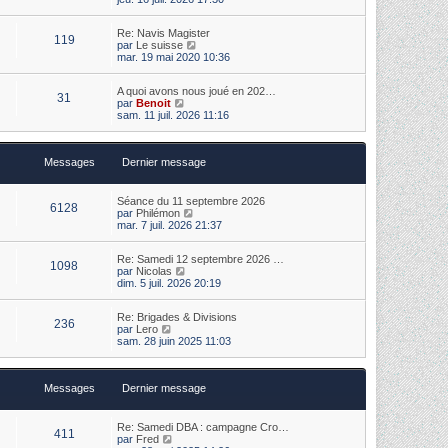
e
i
e
r
r
r
m
Re: Navis Magister
l
n
e
119
V
par
Le suisse
e
i
s
o
mar. 19 mai 2020 10:36
d
e
s
i
e
r
a
r
r
m
g
A quoi avons nous joué en 202…
l
n
e
31
e
V
par
Benoit
e
i
s
o
sam. 11 juil. 2026 11:16
d
e
s
i
e
r
a
r
r
m
g
l
n
e
e
Messages
Dernier message
e
i
s
d
e
s
e
r
a
r
m
Séance du 11 septembre 2026
g
6128
n
V
e
par
Philémon
e
i
o
s
mar. 7 juil. 2026 21:37
e
i
s
r
r
a
m
Re: Samedi 12 septembre 2026 …
l
g
1098
e
V
par
Nicolas
e
e
s
o
dim. 5 juil. 2026 20:19
d
s
i
e
a
r
r
Re: Brigades & Divisions
g
l
n
236
V
par
Lero
e
e
i
o
sam. 28 juin 2025 11:03
d
e
i
e
r
r
r
m
l
n
e
Messages
Dernier message
e
i
s
d
e
s
e
r
a
r
m
Re: Samedi DBA : campagne Cro…
g
411
n
V
e
par
Fred
e
i