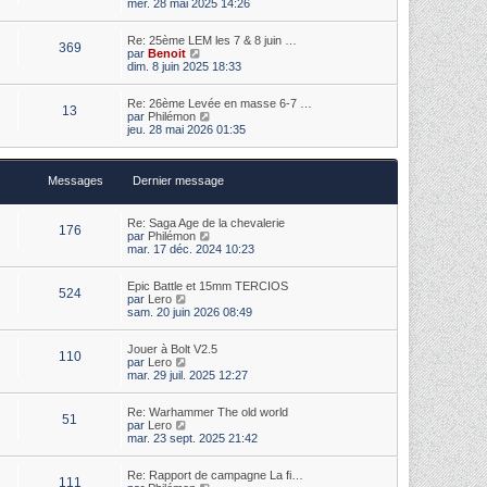
o
s
mer. 28 mai 2025 14:26
e
i
s
r
r
a
m
Re: 25ème LEM les 7 & 8 juin …
l
g
369
e
V
par
Benoit
e
e
s
o
dim. 8 juin 2025 18:33
d
s
i
e
a
r
r
Re: 26ème Levée en masse 6-7 …
g
l
n
13
V
par
Philémon
e
e
i
o
jeu. 28 mai 2026 01:35
d
e
i
e
r
r
r
m
l
n
e
Messages
Dernier message
e
i
s
d
e
s
e
r
a
r
m
Re: Saga Age de la chevalerie
g
176
n
e
V
par
Philémon
e
i
s
o
mar. 17 déc. 2024 10:23
e
s
i
r
a
r
m
Epic Battle et 15mm TERCIOS
g
l
524
V
e
par
Lero
e
e
o
s
sam. 20 juin 2026 08:49
d
i
s
e
r
a
r
Jouer à Bolt V2.5
l
g
n
110
V
par
Lero
e
e
i
o
mar. 29 juil. 2025 12:27
d
e
i
e
r
r
r
m
Re: Warhammer The old world
l
n
e
51
V
par
Lero
e
i
s
o
mar. 23 sept. 2025 21:42
d
e
s
i
e
r
a
r
r
m
g
Re: Rapport de campagne La fi…
l
n
e
111
e
V