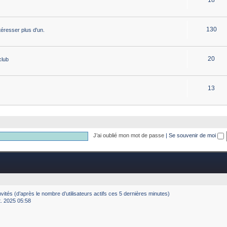
130
éresser plus d'un.
20
club
13
J’ai oublié mon mot de passe
|
Se souvenir de moi
 invités (d’après le nombre d’utilisateurs actifs ces 5 dernières minutes)
ct. 2025 05:58